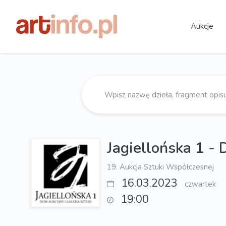
Aukcje
Jagiellońska 1 - 
19. Aukcja Sztuki Współczesnej
16.03.2023
czwartek
19:00