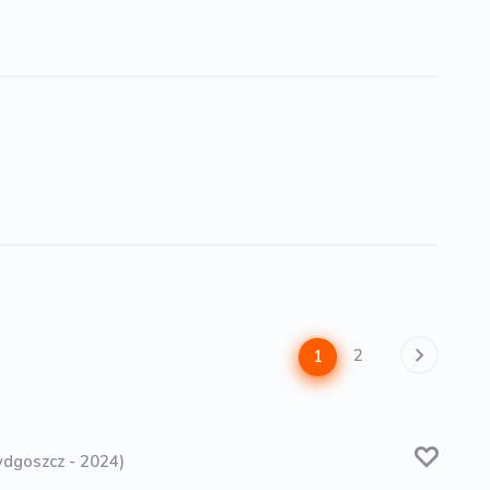
2
1
ydgoszcz - 2024)