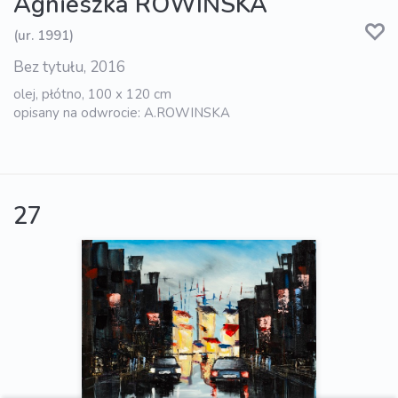
Agnieszka ROWIŃSKA
(ur. 1991)
Bez tytułu, 2016
olej, płótno, 100 x 120 cm
opisany na odwrocie: A.ROWINSKA
27