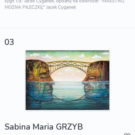
sygn. l.d.: Jacek Cyganek, opisany na odwrocie: "MAESTRO,
MOŻNA PIŁECZKĘ" Jacek Cyganek
03
Sabina Maria GRZYB