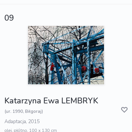
09
Katarzyna Ewa LEMBRYK
(ur. 1990, Biłgoraj)
Adaptacja, 2015
olej, płótno, 100 x 130 cm