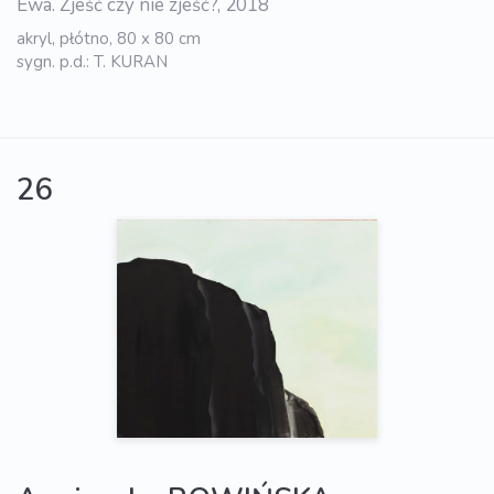
Ewa. Zjeść czy nie zjeść?, 2018
akryl, płótno, 80 x 80 cm
sygn. p.d.: T. KURAN
26