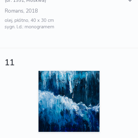
(ur. 1991, Moskwa)
Romans, 2018
olej, płótno, 40 x 30 cm
sygn. l.d.: monogramem
11