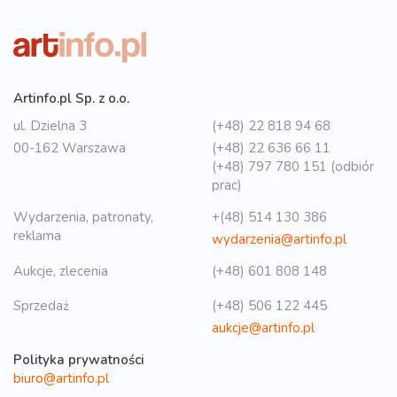
Artinfo.pl Sp. z o.o.
ul. Dzielna 3
(+48) 22 818 94 68
00-162 Warszawa
(+48) 22 636 66 11
(+48) 797 780 151 (odbiór
prac)
Wydarzenia, patronaty,
+(48) 514 130 386
reklama
wydarzenia@artinfo.pl
Aukcje, zlecenia
(+48) 601 808 148
Sprzedaż
(+48) 506 122 445
aukcje@artinfo.pl
Polityka prywatności
biuro@artinfo.pl