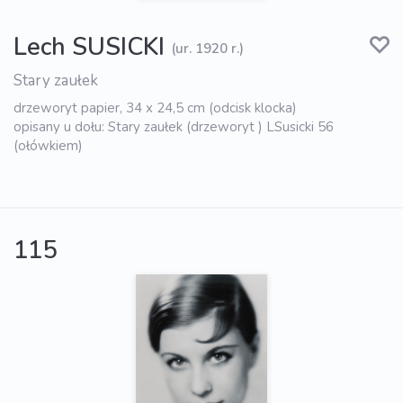
Lech SUSICKI
(ur. 1920 r.)
Stary zaułek
drzeworyt papier, 34 x 24,5 cm (odcisk klocka)
opisany u dołu: Stary zaułek (drzeworyt ) LSusicki 56
(ołówkiem)
115