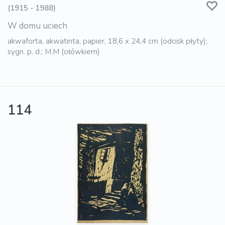
(1915 - 1988)
W domu uciech
akwaforta, akwatinta, papier, 18,6 x 24,4 cm (odcisk płyty);
sygn. p. d.: M.M (ołówkiem)
114