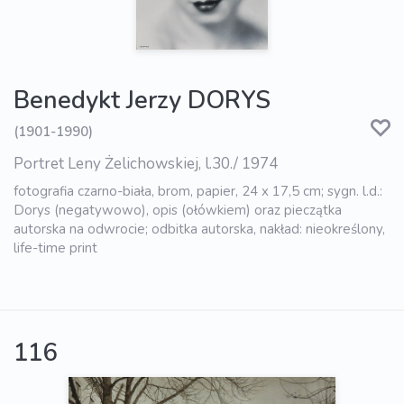
Benedykt Jerzy DORYS
(1901-1990)
Portret Leny Żelichowskiej, l.30./ 1974
fotografia czarno-biała, brom, papier, 24 x 17,5 cm; sygn. l.d.:
Dorys (negatywowo), opis (ołówkiem) oraz pieczątka
autorska na odwrocie; odbitka autorska, nakład: nieokreślony,
life-time print
116