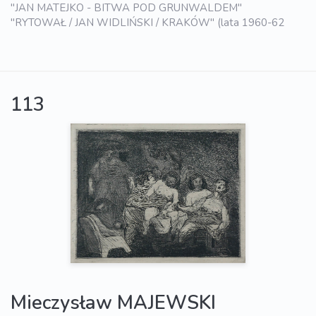
"JAN MATEJKO - BITWA POD GRUNWALDEM"
"RYTOWAŁ / JAN WIDLIŃSKI / KRAKÓW" (lata 1960-62
113
Mieczysław MAJEWSKI