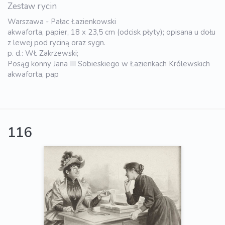
Zestaw rycin
Warszawa - Pałac Łazienkowski
akwaforta, papier, 18 x 23,5 cm (odcisk płyty); opisana u dołu
z lewej pod ryciną oraz sygn.
p. d.: Wł. Zakrzewski;
Posąg konny Jana III Sobieskiego w Łazienkach Królewskich
akwaforta, pap
116