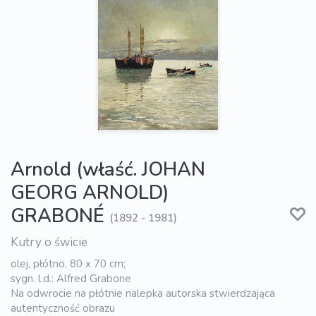
Arnold (właść. JOHAN
GEORG ARNOLD)
GRABONÉ
(1892 - 1981)
Kutry o świcie
olej, płótno, 80 x 70 cm;
sygn. l.d.: Alfred Grabone
Na odwrocie na płótnie nalepka autorska stwierdzająca
autentyczność obrazu