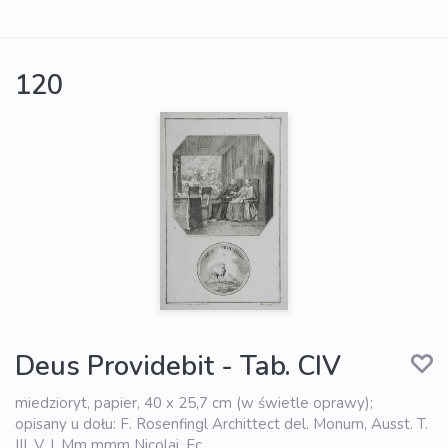
120
Deus Providebit - Tab. CIV
miedzioryt, papier, 40 x 25,7 cm (w świetle oprawy);
opisany u dołu: F. Rosenfingl Archittect del. Monum, Ausst. T.
III. V. I. Mm mmm Nicolai. Fc.