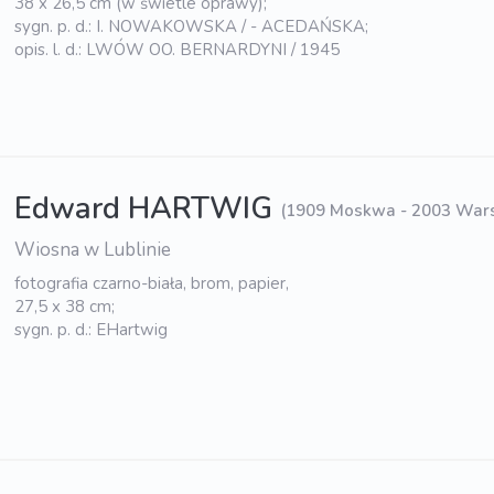
38 x 26,5 cm (w świetle oprawy);
sygn. p. d.: I. NOWAKOWSKA / - ACEDAŃSKA;
opis. l. d.: LWÓW OO. BERNARDYNI / 1945
Edward HARTWIG
(1909 Moskwa - 2003 War
Wiosna w Lublinie
fotografia czarno-biała, brom, papier,
27,5 x 38 cm;
sygn. p. d.: EHartwig