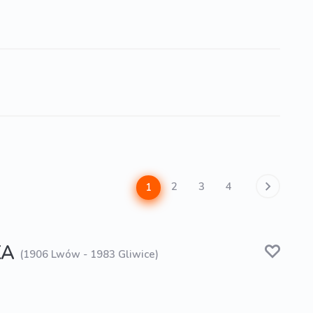
2
3
4
1
KA
(1906 Lwów - 1983 Gliwice)