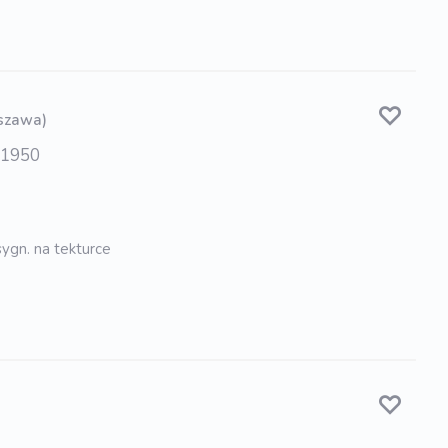
szawa)
. 1950
 sygn. na tekturce