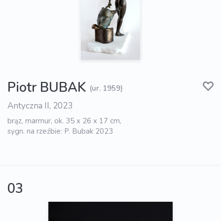
Piotr BUBAK
(ur. 1959)
Antyczna II, 2023
brąz, marmur, ok. 35 x 26 x 17 cm,
sygn. na rzeźbie: P. Bubak 2023
03