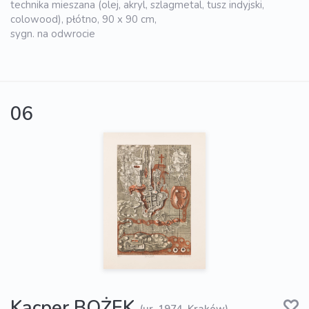
technika mieszana (olej, akryl, szlagmetal, tusz indyjski,
colowood), płótno, 90 x 90 cm,
sygn. na odwrocie
06
Kacper BOŻEK
(ur. 1974, Kraków)