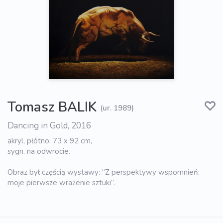
Tomasz BALIK
(ur. 1989)
Dancing in Gold, 2016
akryl, płótno, 73 x 92 cm,
sygn. na odwrocie.
Obraz był częścią wystawy: “Z perspektywy wspomnień:
moje pierwsze wrażenie sztuki”.