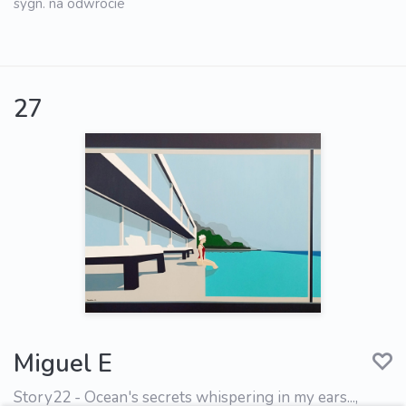
sygn. na odwrocie
27
Miguel E
Story22 - Ocean's secrets whispering in my ears...,