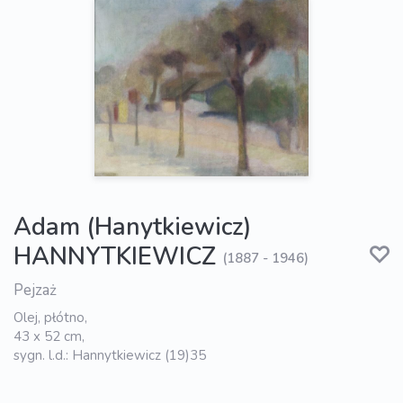
Adam (Hanytkiewicz)
HANNYTKIEWICZ
(1887 - 1946)
Pejzaż
Olej, płótno,
43 x 52 cm,
sygn. l.d.: Hannytkiewicz (19)35