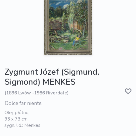
Zygmunt Józef (Sigmund,
Sigmond) MENKES
(1896 Lwów -1986 Riverdale)
Dolce far niente
Olej, płótno,
93 x 73 cm,
sygn. l.d.: Menkes