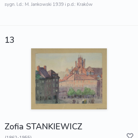
sygn. l.d.: M. Jankowski 1939 i p.d.: Kraków
13
Zofia STANKIEWICZ
(1862-1955)