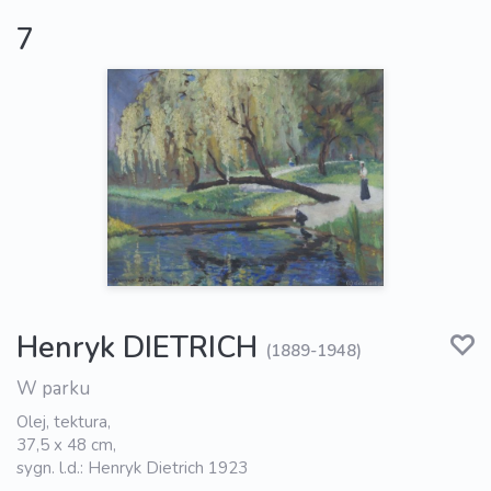
7
Henryk DIETRICH
(1889-1948)
W parku
Olej, tektura,
37,5 x 48 cm,
sygn. l.d.: Henryk Dietrich 1923