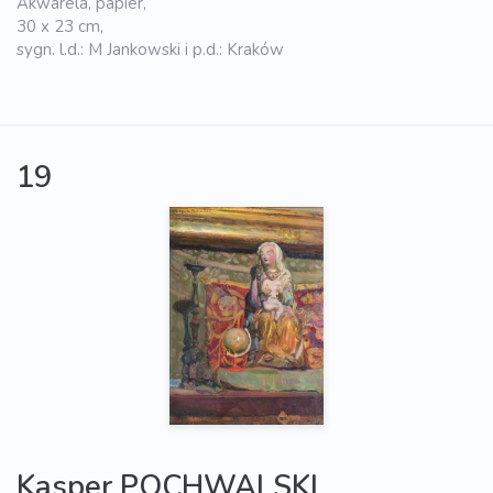
Akwarela, papier,
30 x 23 cm,
sygn. l.d.: M Jankowski i p.d.: Kraków
19
Kasper POCHWALSKI