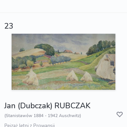
23
Jan (Dubczak) RUBCZAK
(Stanisławów 1884 - 1942 Auschwitz)
Pejzaż letni z Prowansji