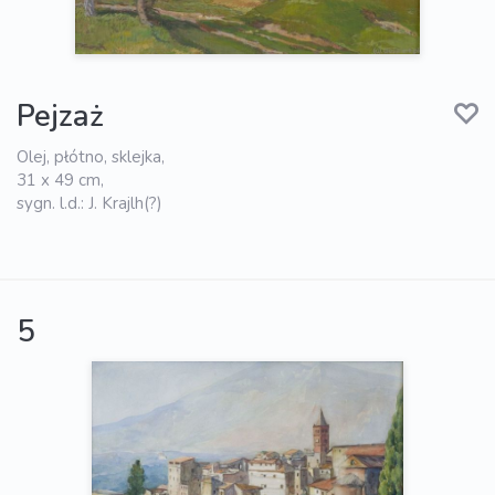
Pejzaż
Olej, płótno, sklejka,
31 x 49 cm,
sygn. l.d.: J. Krajlh(?)
5