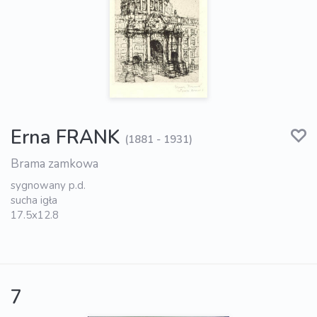
Erna FRANK
(1881 - 1931)
Brama zamkowa
sygnowany p.d.
sucha igła
17.5x12.8
7