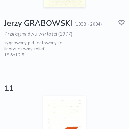
Jerzy GRABOWSKI
(1933 - 2004)
Przekątna dwu wartości (1977)
sygnowany p.d., datowany l.d.
linoryt barwny, relief
19.8x12.5
11