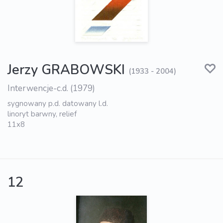
Jerzy GRABOWSKI
(1933 - 2004)
Interwencje-c.d. (1979)
sygnowany p.d. datowany l.d.
linoryt barwny, relief
11x8
12