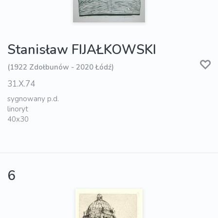
Stanisław FIJAŁKOWSKI
(1922 Zdołbunów - 2020 Łódź)
31.X.74
sygnowany p.d.
linoryt
40x30
6