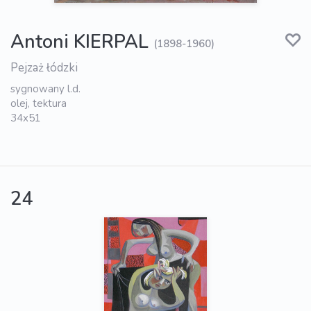
Antoni KIERPAL
(1898-1960)
Pejzaż łódzki
sygnowany l.d.
olej, tektura
34x51
24