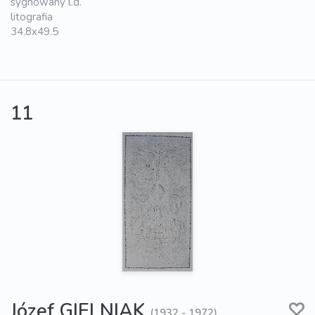
sygnowany l.d.
litografia
34.8x49.5
11
Józef GIELNIAK
(1932 - 1972)