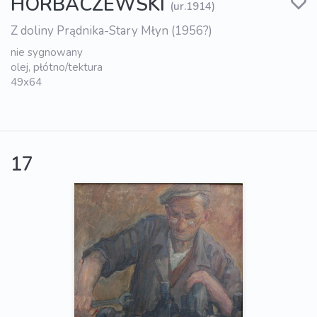
HORBACZEWSKI
(ur.1914)
Z doliny Prądnika-Stary Młyn (1956?)
nie sygnowany
olej, płótno/tektura
49x64
17