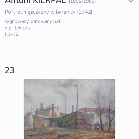
Antoni KIERPAL
(1898-1960)
Portret mężczyzny w baranicy (1942)
sygnowany, datowany p.d.
olej, tektura
50x36
23