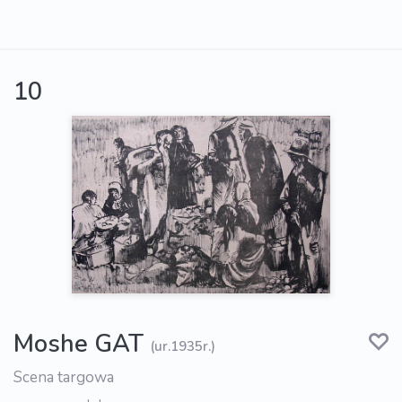
10
Moshe GAT
(ur.1935r.)
Scena targowa