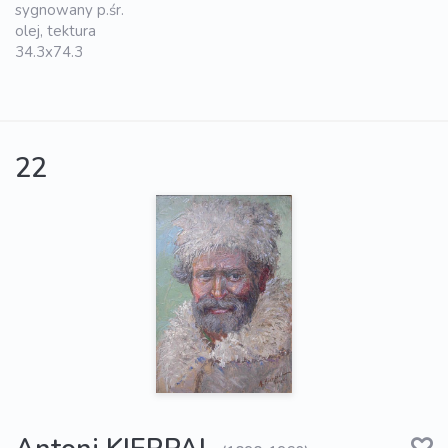
sygnowany p.śr.
olej, tektura
34.3x74.3
22