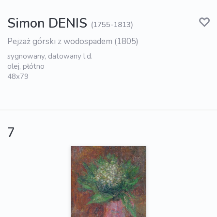
Simon DENIS
(1755-1813)
Pejzaż górski z wodospadem (1805)
sygnowany, datowany l.d.
olej, płótno
48x79
7