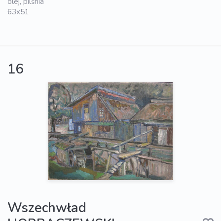
olej, pilśnia
63x51
16
Wszechwład