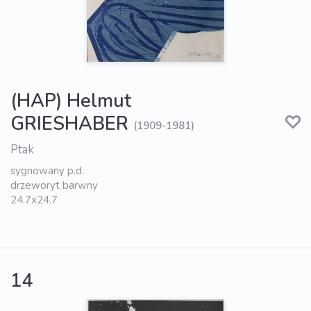
(HAP) Helmut
GRIESHABER
(1909-1981)
Ptak
sygnowany p.d.
drzeworyt barwny
24.7x24.7
14