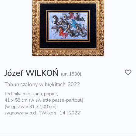
Józef WILKOŃ
(ur. 1930)
Tabun szalony w błękitach, 2022
technika mieszana, papier,
41 x 58 cm (w świetle passe-partout)
(w oprawie 91 x 108 cm),
sygnowany p.d.: 'JWilkoń | 14 I 2022'