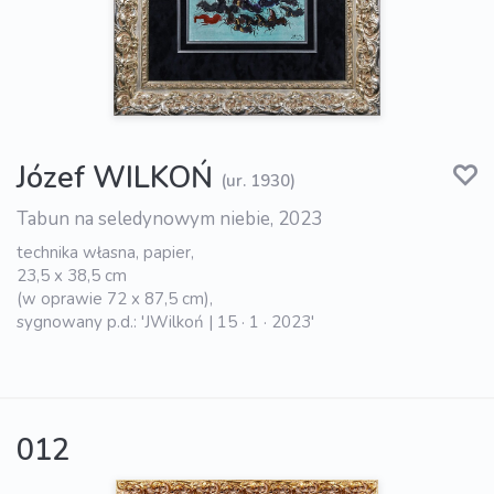
Józef WILKOŃ
(ur. 1930)
Tabun na seledynowym niebie, 2023
technika własna, papier,
23,5 x 38,5 cm
(w oprawie 72 x 87,5 cm),
sygnowany p.d.: 'JWilkoń | 15 · 1 · 2023'
012