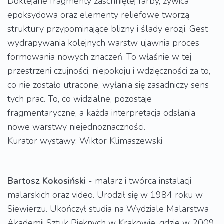
Doklejane fragmenty zaschniętej farby, żywica
epoksydowa oraz elementy reliefowe tworzą
struktury przypominające blizny i ślady erozji. Gest
wydrapywania kolejnych warstw ujawnia proces
formowania nowych znaczeń. To właśnie w tej
przestrzeni czujności, niepokoju i wdzięczności za to,
co nie zostało utracone, wyłania się zasadniczy sens
tych prac. To, co widzialne, pozostaje
fragmentaryczne, a każda interpretacja odsłania
nowe warstwy niejednoznaczności.
Kurator wystawy: Wiktor Klimaszewski
__________________
Bartosz Kokosiński
- malarz i twórca instalacji
malarskich oraz video. Urodził się w 1984 roku w
Siewierzu. Ukończył studia na Wydziale Malarstwa
Akademii Sztuk Pięknych w Krakowie, gdzie w 2009