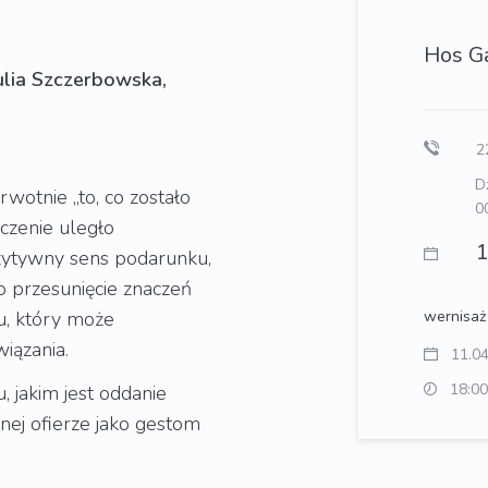
Hos G
ulia Szczerbowska,
22
D
wotnie „to, co zostało
0
czenie uległo
1
ozytywny sens podarunku,
o przesunięcie znaczeń
u, który może
wernisaż
wiązania.
11.0
18:00
, jakim jest oddanie
nej ofierze jako gestom