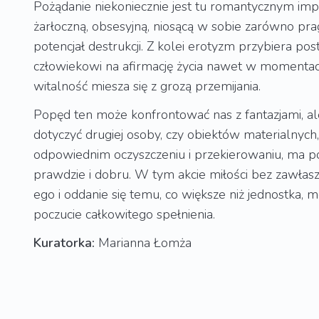
Pożądanie niekoniecznie jest tu romantycznym impu
żarłoczną, obsesyjną, niosącą w sobie zarówno pragn
potencjał destrukcji. Z kolei erotyzm przybiera pos
człowiekowi na afirmację życia nawet w momentach
witalność miesza się z grozą przemijania.
Popęd ten może konfrontować nas z fantazjami, ale
dotyczyć drugiej osoby, czy obiektów materialnych, 
odpowiednim oczyszczeniu i przekierowaniu, ma po
prawdzie i dobru. W tym akcie miłości bez zawłas
ego i oddanie się temu, co większe niż jednostka, m
poczucie całkowitego spełnienia.
Kuratorka:
Marianna Łomża