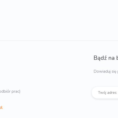
Bądź na 
Dowiaduj się 
dbiór prac)
pl