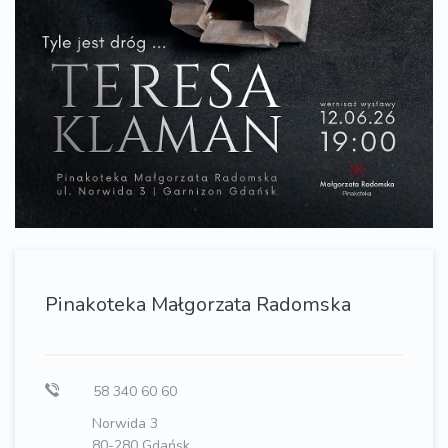
Pinakoteka Małgorzata Radomska
58 340 60 60
Norwida 3
80-280 Gdańsk