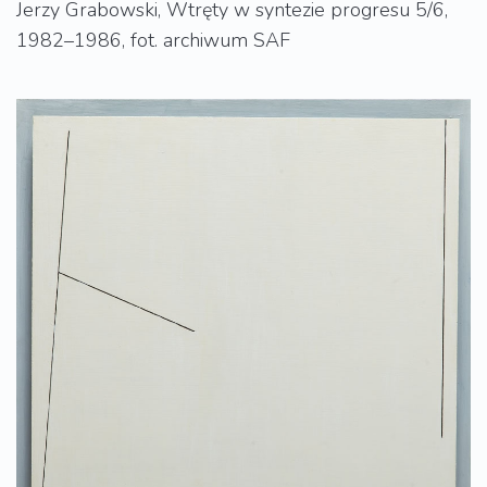
Jerzy Grabowski, Wtręty w syntezie progresu 5/6,
1982–1986, fot. archiwum SAF