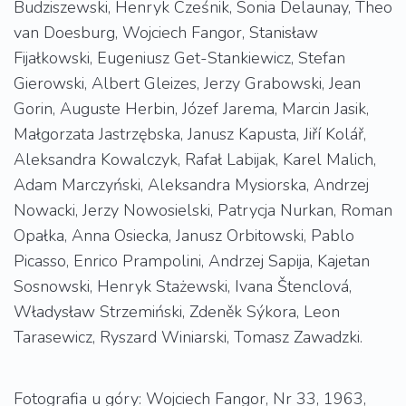
Budziszewski, Henryk Cześnik, Sonia Delaunay, Theo
van Doesburg, Wojciech Fangor, Stanisław
Fijałkowski, Eugeniusz Get-Stankiewicz, Stefan
Gierowski, Albert Gleizes, Jerzy Grabowski, Jean
Gorin, Auguste Herbin, Józef Jarema, Marcin Jasik,
Małgorzata Jastrzębska, Janusz Kapusta, Jiří Kolář,
Aleksandra Kowalczyk, Rafał Labijak, Karel Malich,
Adam Marczyński, Aleksandra Mysiorska, Andrzej
Nowacki, Jerzy Nowosielski, Patrycja Nurkan, Roman
Opałka, Anna Osiecka, Janusz Orbitowski, Pablo
Picasso, Enrico Prampolini, Andrzej Sapija, Kajetan
Sosnowski, Henryk Stażewski, Ivana Štenclová,
Władysław Strzemiński, Zdeněk Sýkora, Leon
Tarasewicz, Ryszard Winiarski, Tomasz Zawadzki.
Fotografia u góry: Wojciech Fangor, Nr 33, 1963,