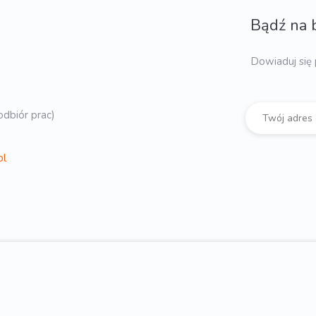
Bądź na 
Dowiaduj się 
dbiór prac)
pl