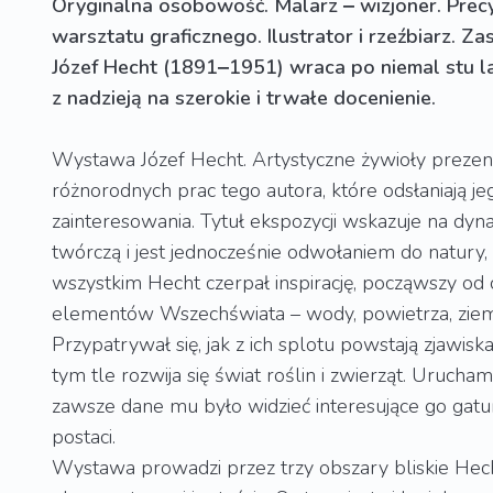
Oryginalna osobowość. Malarz ‒ wizjoner. Prec
warsztatu graficznego. Ilustrator i rzeźbiarz. Z
Józef Hecht (1891‒1951) wraca po niemal stu la
z nadzieją na szerokie i trwałe docenienie.
Wystawa Józef Hecht. Artystyczne żywioły prezent
różnorodnych prac tego autora, które odsłaniają je
zainteresowania. Tytuł ekspozycji wskazuje na dyn
twórczą i jest jednocześnie odwołaniem do natury, 
wszystkim Hecht czerpał inspirację, począwszy o
elementów Wszechświata – wody, powietrza, ziemi 
Przypatrywał się, jak z ich splotu powstają zjawis
tym tle rozwija się świat roślin i zwierząt. Urucha
zawsze dane mu było widzieć interesujące go gatunk
postaci.
Wystawa prowadzi przez trzy obszary bliskie Hec