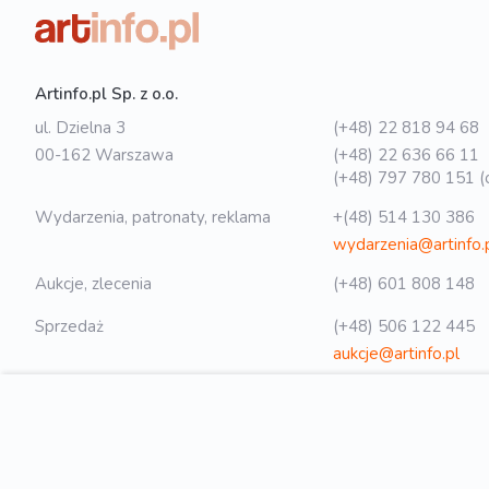
Artinfo.pl Sp. z o.o.
ul. Dzielna 3
(+48) 22 818 94 68
00-162 Warszawa
(+48) 22 636 66 11
(+48) 797 780 151 (o
Wydarzenia, patronaty, reklama
+(48) 514 130 386
wydarzenia@artinfo.
Aukcje, zlecenia
(+48) 601 808 148
Sprzedaż
(+48) 506 122 445
aukcje@artinfo.pl
Polityka prywatności
biuro@artinfo.pl