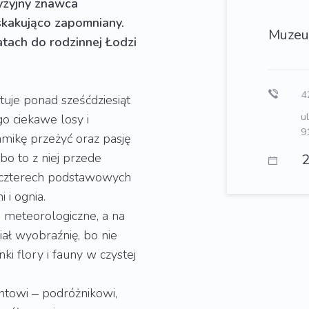
yzyjny znawca
askakująco zapomniany.
Muzeu
tach do rodzinnej Łodzi
42
uje ponad sześćdziesiąt
u
go ciekawe losy i
9
amikę przeżyć oraz pasję
bo to z niej przede
2
d czterech podstawowych
i ognia.
ka meteorologiczne, a na
miał wyobraźnię, bo nie
i flory i fauny w czystej
htowi ‒ podróżnikowi,