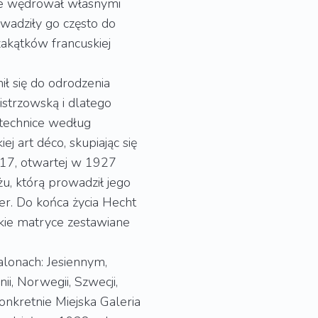
ale wędrował własnymi
wadziły go często do
akątków francuskiej
ł się do odrodzenia
istrzowską i dlatego
 technice według
ej art déco, skupiając się
r 17, otwartej w 1927
u, którą prowadził jego
ter. Do końca życia Hecht
kie matryce zestawiane
alonach: Jesiennym,
ii, Norwegii, Szwecji,
onkretnie Miejska Galeria