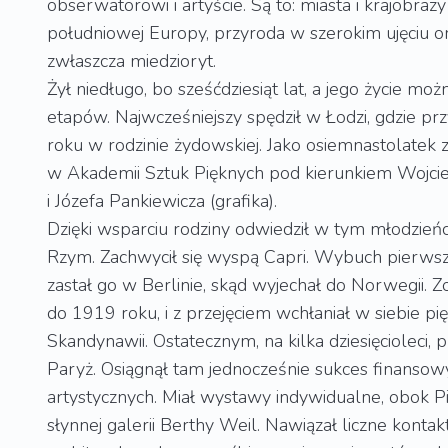
obserwatorowi i artyście. Są to: miasta i krajobraz
południowej Europy, przyroda w szerokim ujęciu o
zwłaszcza miedzioryt.
Żył niedługo, bo sześćdziesiąt lat, a jego życie możn
etapów. Najwcześniejszy spędził w Łodzi, gdzie p
roku w rodzinie żydowskiej. Jako osiemnastolatek 
w Akademii Sztuk Pięknych pod kierunkiem Wojci
i Józefa Pankiewicza (grafika).
Dzięki wsparciu rodziny odwiedził w tym młodzień
Rzym. Zachwycił się wyspą Capri. Wybuch pierwsz
zastał go w Berlinie, skąd wyjechał do Norwegii. Zo
do 1919 roku, i z przejęciem wchłaniał w siebie pi
Skandynawii. Ostatecznym, na kilka dziesięcioleci, 
Paryż. Osiągnął tam jednocześnie sukces finansow
artystycznych. Miał wystawy indywidualne, obok Pi
słynnej galerii Berthy Weil. Nawiązał liczne konta