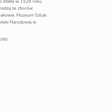
go dzieła w 1928 roku.
hodzą ze zborów:
akowie, Muzeum Sztuki
ioteki Narodowej w
.
odzi.