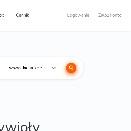
op
Cennik
Logowanie
Załóż konto
żywioły