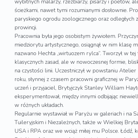
wybitnych malarzy, rzeźbiarzy, pisarzy i poetów, 
ścieżkami, nawet tymi rozumianymi dosłownie. Pro
paryskiego ogrodu zoologicznego oraz odległych z
prowincji.
Pracownia była jego osobistym żywiołem. Przyczyni
miedziorytu artystycznego, osiągnął w nim klasę m
nazwano Hechta „wirtuozem rylca”. Tworzył w tej
klasycznych zasad, ale w nowoczesnej formie, bliski
na czystości linii. Uczestniczył w powstaniu Atelie
roku, słynnej z czasem pracowni graficznej w Paryż
uczeń i przyjaciel, Brytyjczyk Stanley William Hay
eksperymentował, między innymi odbijając niewiel
w różnych układach.
Regularnie wystawiał w Paryżu w galeriach i na S
Tuileryjskim i Niezależnych, także w Wielkiej Brytan
USA i RPA oraz we wciąż miłej mu Polsce. Łódź, k