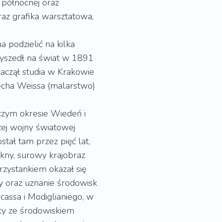
y północnej oraz
raz grafika warsztatowa,
a podzielić na kilka
rzyszedł na świat w 1891
zaczął studia w Krakowie
echa Weissa (malarstwo)
czym okresie Wiedeń i
ej wojny światowej
stał tam przez pięć lat,
ękny, surowy krajobraz
przystankiem okazał się
y oraz uznanie środowisk
cassa i Modiglianiego, w
kty ze środowiskiem