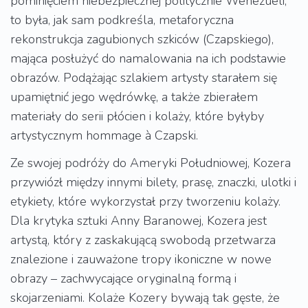
pominięciem niebezpiecznej politycznie Wenezueli,
to była, jak sam podkreśla, metaforyczna
rekonstrukcja zagubionych szkiców (Czapskiego),
mająca posłużyć do namalowania na ich podstawie
obrazów. Podążając szlakiem artysty starałem się
upamiętnić jego wędrówkę, a także zbierałem
materiały do serii płócien i kolaży, które byłyby
artystycznym hommage à Czapski.
Ze swojej podróży do Ameryki Południowej, Kozera
przywiózł między innymi bilety, prasę, znaczki, ulotki i
etykiety, które wykorzystał przy tworzeniu kolaży.
Dla krytyka sztuki Anny Baranowej, Kozera jest
artystą, który z zaskakującą swobodą przetwarza
znalezione i zauważone tropy ikoniczne w nowe
obrazy – zachwycające oryginalną formą i
skojarzeniami. Kolaże Kozery bywają tak gęste, że