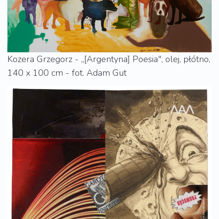
Kozera Grzegorz - „[Argentyna] Poesia", olej, płótno,
140 x 100 cm - fot. Adam Gut