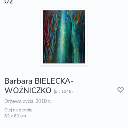
02
Barbara BIELECKA-
WOŹNICZKO
(ur. 1948)
Drzewo życia, 2018 r.
Olej na płótnie,
82 x 60 cm