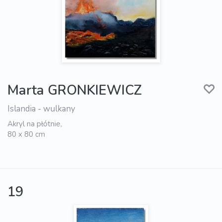
Marta GRONKIEWICZ
Islandia - wulkany
Akryl na płótnie,
80 x 80 cm
19