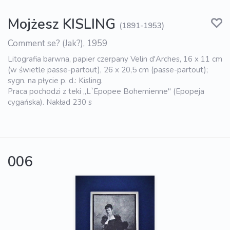
Mojżesz KISLING
(1891-1953)
Comment se? (Jak?), 1959
Litografia barwna, papier czerpany Velin d'Arches, 16 x 11 cm
(w świetle passe-partout), 26 x 20,5 cm (passe-partout);
sygn. na płycie p. d.: Kisling.
Praca pochodzi z teki „L`Epopee Bohemienne" (Epopeja
cygańska). Nakład 230 s
006