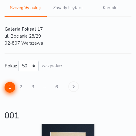
Szczegóły aukcji
Zasady licytacji
Kontakt
Galeria Foksal 17
ul. Bociania 28/29
02-807 Warszawa
Pokaż
wszystkie
2
3
...
6
1
001