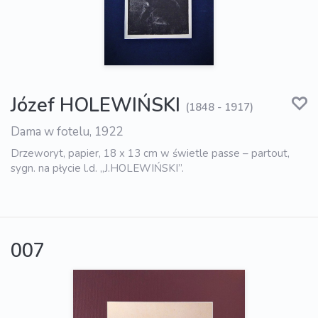
Józef HOLEWIŃSKI
(1848 - 1917)
Dama w fotelu, 1922
Drzeworyt, papier, 18 x 13 cm w świetle passe – partout,
sygn. na płycie l.d. „J.HOLEWIŃSKI”.
007