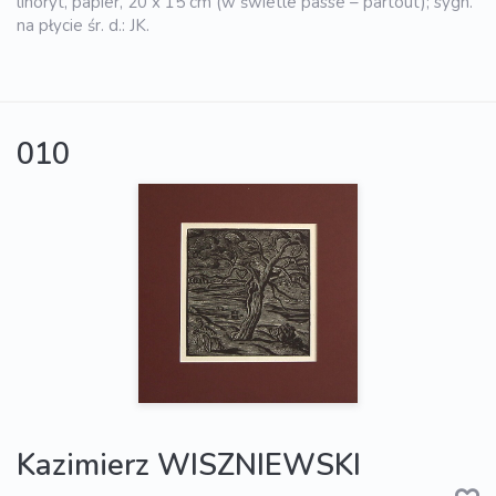
linoryt, papier, 20 x 15 cm (w świetle passe – partout); sygn.
na płycie śr. d.: JK.
010
Kazimierz WISZNIEWSKI