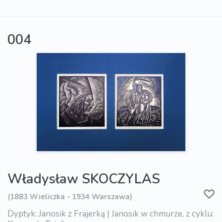
004
Władysław SKOCZYLAS
(1883 Wieliczka - 1934 Warszawa)
Dyptyk: Janosik z Frajerką | Janosik w chmurze, z cyklu: