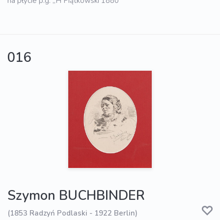
na płycie p.g. „H Piątkowski 1880”
016
Szymon BUCHBINDER
(1853 Radzyń Podlaski - 1922 Berlin)