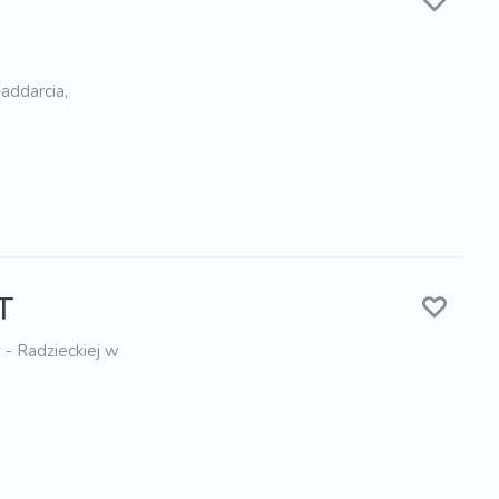
naddarcia,
T
 - Radzieckiej w