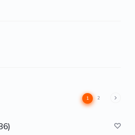
2
1
86)