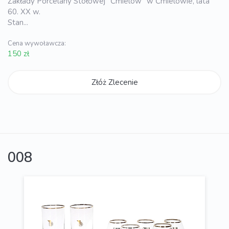
Zakłady Porcelany Stołowej "Ćmielów" w Ćmielowie, lata
60. XX w.
Stan...
Cena wywoławcza:
150 zł
Złóż Zlecenie
008