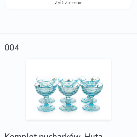
Złóż Zlecenie
004
Komplet pucharków, Huta