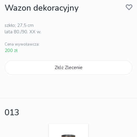
Wazon dekoracyjny
szkło; 27,5 cm
lata 80./90. XX w.
Cena wywoławcza:
200 zł
Złóż Zlecenie
013