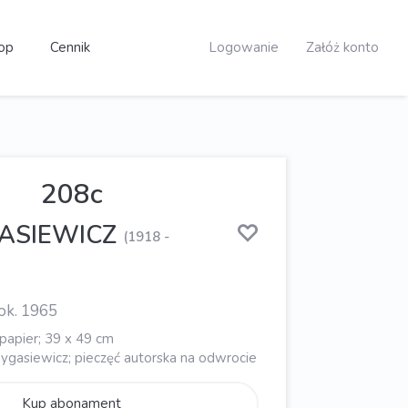
op
Cennik
Logowanie
Załóż konto
208c
GASIEWICZ
(1918 -
ok. 1965
papier; 39 x 49 cm
Dygasiewicz; pieczęć autorska na odwrocie
Kup abonament