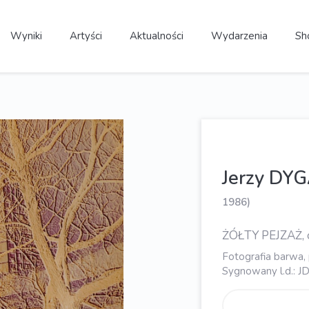
Wyniki
Artyści
Aktualności
Wydarzenia
Sh
Jerzy DY
1986)
ŻÓŁTY PEJZAŻ, 
Fotografia barwa, 
Sygnowany l.d.: J