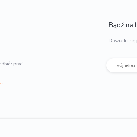
Bądź na 
Dowiaduj się 
dbiór prac)
pl