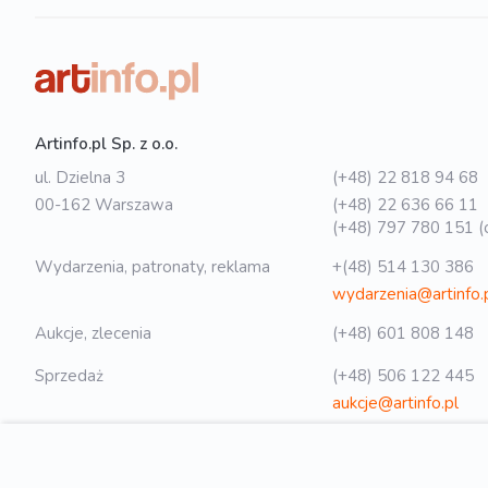
Artinfo.pl Sp. z o.o.
ul. Dzielna 3
(+48) 22 818 94 68
00-162 Warszawa
(+48) 22 636 66 11
(+48) 797 780 151 (o
Wydarzenia, patronaty, reklama
+(48) 514 130 386
wydarzenia@artinfo.
Aukcje, zlecenia
(+48) 601 808 148
Sprzedaż
(+48) 506 122 445
aukcje@artinfo.pl
Polityka prywatności
biuro@artinfo.pl