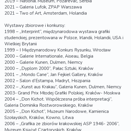
2019 – National Museum, Pozarevac, Serbia
2021 – Galeria Lufcik, ZPAP Warszawa
2021 – Two of Art, Amsterdam, Holandia
Wystawy zbiorowe i konkursy:
1998 – „Interprint”, międzynarodowa wystawa grafiki
studenckiej, prezentowana w Polsce, Irlandii, Holandii, USA i
Wielkiej Brytanii
1999 – I Międzynarodowy Konkurs Rysunku, Wrocław
2000 – Galerie Internationale, Aiseau, Belgia
2000 – Galerie Kunen, Dulmen, Niemcy
2000 – „Dyplom 2000”, Pałac Sztuki, Kraków
2001 – „Mondo Cane”, Jan Fejkiel Gallery, Kraków
2002 – Salon d’Estampa, Madryt, Hiszpania
2002 – „Kunst aus Krakau”, Galeria Kunen, Dulmen, Niemcy
2003- Grand Prix Młodej Grafiki Polskiej, Kraków- Moskwa
2004 – „Don Kichot. Współczesna próba interpretacji”,
Galeria Dominika Rostworowskiego, Kraków
2005 – „Don Kichot”, Muzeum Narodowe, Kamienica
Szołayskich, Kraków, Kowno, Litwa
2006 – „Grafika ze zbiorów krakowskiej ASP 1946- 2006”,
Muzeum Książąt Czartoryskich, Kraków