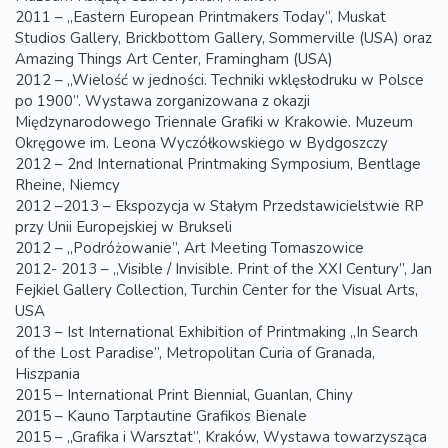
2011 – „Eastern European Printmakers Today”, Muskat
Studios Gallery, Brickbottom Gallery, Sommerville (USA) oraz
Amazing Things Art Center, Framingham (USA)
2012 – „Wielość w jedności. Techniki wklęsłodruku w Polsce
po 1900”. Wystawa zorganizowana z okazji
Międzynarodowego Triennale Grafiki w Krakowie. Muzeum
Okręgowe im. Leona Wyczółkowskiego w Bydgoszczy
2012 – 2nd International Printmaking Symposium, Bentlage
Rheine, Niemcy
2012 –2013 – Ekspozycja w Stałym Przedstawicielstwie RP
przy Unii Europejskiej w Brukseli
2012 – „Podróżowanie”, Art Meeting Tomaszowice
2012- 2013 – „Visible / Invisible. Print of the XXI Century”, Jan
Fejkiel Gallery Collection, Turchin Center for the Visual Arts,
USA
2013 – Ist International Exhibition of Printmaking „In Search
of the Lost Paradise”, Metropolitan Curia of Granada,
Hiszpania
2015 – International Print Biennial, Guanlan, Chiny
2015 – Kauno Tarptautine Grafikos Bienale
2015 – „Grafika i Warsztat”, Kraków, Wystawa towarzysząca