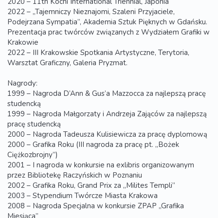
2020 – 11th Kochi International Triennial, Japonia
2022 – „Tajemniczy Nieznajomi, Szaleni Przyjaciele,
Podejrzana Sympatia”, Akademia Sztuk Pięknych w Gdańsku.
Prezentacja prac twórców związanych z Wydziałem Grafiki w
Krakowie
2022 – III Krakowskie Spotkania Artystyczne, Terytoria,
Warsztat Graficzny, Galeria Pryzmat.
Nagrody:
1999 – Nagroda D’Ann & Gus’a Mazzocca za najlepszą pracę
studencką
1999 – Nagroda Małgorzaty i Andrzeja Zająców za najlepszą
pracę studencką
2000 – Nagroda Tadeusza Kulisiewicza za pracę dyplomową
2000 – Grafika Roku (III nagroda za pracę pt. „Bożek
Ciężkozbrojny”)
2001 – I nagroda w konkursie na exlibris organizowanym
przez Bibliotekę Raczyńskich w Poznaniu
2002 – Grafika Roku, Grand Prix za „Milites Templi”
2003 – Stypendium Twórcze Miasta Krakowa
2008 – Nagroda Specjalna w konkursie ZPAP „Grafika
Miesiąca”