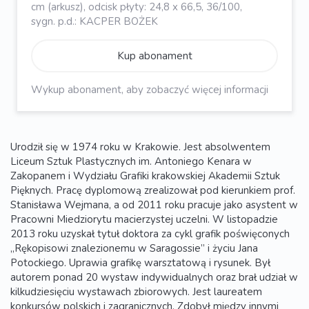
cm (arkusz), odcisk płyty: 24,8 x 66,5, 36/100,
sygn. p.d.: KACPER BOŻEK
Kup abonament
Wykup abonament, aby zobaczyć więcej informacji
Urodził się w 1974 roku w Krakowie. Jest absolwentem
Liceum Sztuk Plastycznych im. Antoniego Kenara w
Zakopanem i Wydziału Grafiki krakowskiej Akademii Sztuk
Pięknych. Pracę dyplomową zrealizował pod kierunkiem prof.
Stanisława Wejmana, a od 2011 roku pracuje jako asystent w
Pracowni Miedziorytu macierzystej uczelni. W listopadzie
2013 roku uzyskał tytuł doktora za cykl grafik poświęconych
„Rękopisowi znalezionemu w Saragossie” i życiu Jana
Potockiego. Uprawia grafikę warsztatową i rysunek. Był
autorem ponad 20 wystaw indywidualnych oraz brał udział w
kilkudziesięciu wystawach zbiorowych. Jest laureatem
konkursów polskich i zagranicznych. Zdobył między innymi