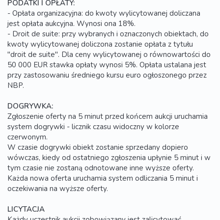
PODATKI I OPŁATY:
- Opłata organizacyjna: do kwoty wylicytowanej doliczana
jest opłata aukcyjna. Wynosi ona 18%.
- Droit de suite: przy wybranych i oznaczonych obiektach, do
kwoty wylicytowanej doliczona zostanie opłata z tytułu
"droit de suite". Dla ceny wylicytowanej o równowartości do
50 000 EUR stawka opłaty wynosi 5%. Opłata ustalana jest
przy zastosowaniu średniego kursu euro ogłoszonego przez
NBP.
DOGRYWKA:
Zgłoszenie oferty na 5 minut przed końcem aukcji uruchamia
system dogrywki - licznik czasu widoczny w kolorze
czerwonym.
W czasie dogrywki obiekt zostanie sprzedany dopiero
wówczas, kiedy od ostatniego zgłoszenia upłynie 5 minut i w
tym czasie nie zostaną odnotowane inne wyższe oferty.
Każda nowa oferta uruchamia system odliczania 5 minut i
oczekiwania na wyższe oferty.
LICYTACJA
Każdy uczestnik aukcji zobowiązany jest zalicytować