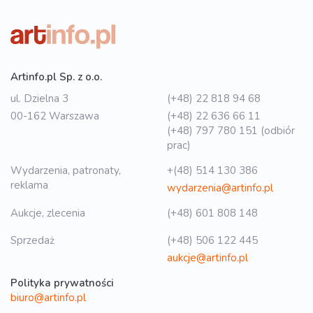
Artinfo.pl Sp. z o.o.
ul. Dzielna 3
(+48) 22 818 94 68
00-162 Warszawa
(+48) 22 636 66 11
(+48) 797 780 151 (odbiór
prac)
Wydarzenia, patronaty,
+(48) 514 130 386
reklama
wydarzenia@artinfo.pl
Aukcje, zlecenia
(+48) 601 808 148
Sprzedaż
(+48) 506 122 445
aukcje@artinfo.pl
Polityka prywatności
biuro@artinfo.pl