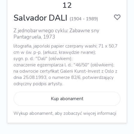
12
Salvador DALI
(1904 - 1989)
Z jednobarwnego cyklu: Zabawne sny
Pantagruela, 1973
litografia, japoński papier czerpany washi; 71 x 50,7
cm w św. p-p. (arkusz, krawędzie rwane);
sygn. p. d.: "Dali" (ołówkiem);
oznaczenie egzemplarza l. d.: "46/50" (ołówkiem);
na odwrocie certyfikat Galerii Kunst-Invest z Oslo z
dnia 25.08.1993, o numerze 82/6, potwierdzający
odręczny podpis artysty.
Kup abonament
Wykup abonament, aby zobaczyć więcej informacji