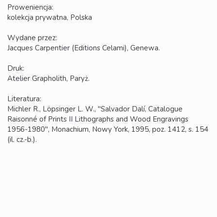
Proweniencja:
kolekcja prywatna, Polska
Wydane przez:
Jacques Carpentier (Editions Celami), Genewa.
Druk:
Atelier Grapholith, Paryż.
Literatura:
Michler R., Löpsinger L. W., "Salvador Dalí, Catalogue
Raisonné of Prints II Lithographs and Wood Engravings
1956-1980", Monachium, Nowy York, 1995, poz. 1412, s. 154
(il. cz.-b.).