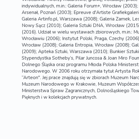
indywidualnych, m.in.: Galeria Forum+, Wrocław (2003);
Arsenał, Poznań (2003); Epreuve d'Artiste Grafiekgaleri
Galeria Artinfo.pl, Warszawa (2008); Galeria Zamek, Leś
Nowy Sącz (2010); Galeria Sztuki DNA, Wrocław (2015
(2016). Udział w wielu wystawach zbiorowych, m.in.
Wrocławiu (2006); Instytut Polski, Praga, Czechy (2006
Wrocław (2008); Galeria Entropia, Wrocław (2008); Gal
(2009); Apteka Sztuki, Warszawa (2010); Bunkier Sztuki
Stypendystka Sotheby’s, Pilar Juncosa & Joan Miro Fo
Dolnego Śląska oraz programu Młoda Polska Ministerst
Narodowego. W 2006 roku otrzymała tytuł Artysta Ro
“Arteon". Jej prace znajdują się w zbiorach Muzeum 
Muzeum Narodowego w Krakowie, Muzeum Współczes
Ministerstwa Spraw Zagranicznych, Dolnośląskiego To
Pięknych i w kolekcjach prywatnych.