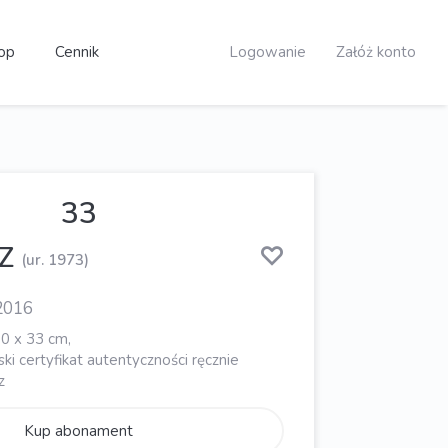
op
Cennik
Logowanie
Załóż konto
33
Z
(ur. 1973)
2016
60 x 33 cm,
ki certyfikat autentyczności ręcznie
z
Kup abonament