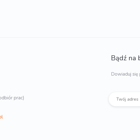
Bądź na 
Dowiaduj się 
dbiór prac)
pl