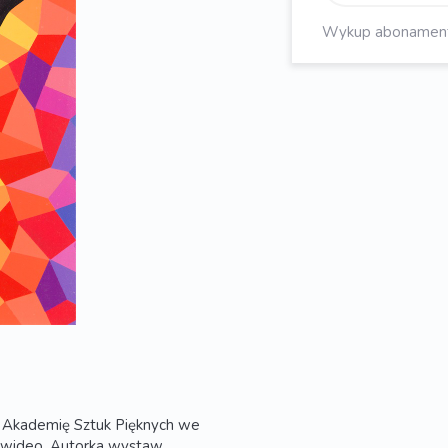
Wykup abonament, 
a Akademię Sztuk Pięknych we
ce wideo. Autorka wystaw