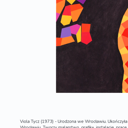
Viola Tycz (1973) - Urodzona we Wrocławiu. Ukończył
Wrocławiu. Tworzy malarstwo, grafikę, instalacje, pra