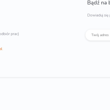
Bądź na 
Dowiaduj się 
dbiór prac)
pl