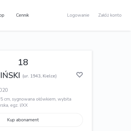
op
Cennik
Logowanie
Załóż konto
18
IŃSKI
(ur. 1943, Kielce)
2020
18,5 cm, sygnowana ołówkiem, wybita
rska, egz. I/XX
Kup abonament