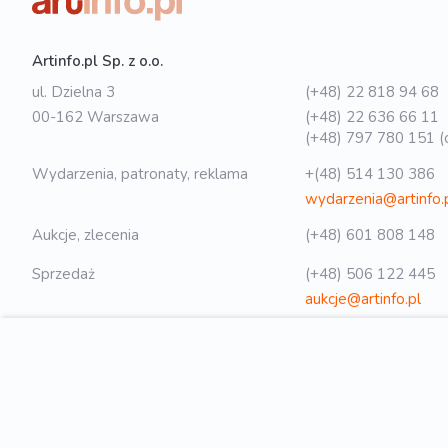
Artinfo.pl Sp. z o.o.
ul. Dzielna 3
(+48) 22 818 94 68
00-162 Warszawa
(+48) 22 636 66 11
(+48) 797 780 151 (o
Wydarzenia, patronaty, reklama
+(48) 514 130 386
wydarzenia@artinfo.
Aukcje, zlecenia
(+48) 601 808 148
Sprzedaż
(+48) 506 122 445
aukcje@artinfo.pl
Polityka prywatności
biuro@artinfo.pl