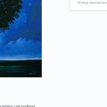
Wykup abonament, 
rzedaży i nie podlega