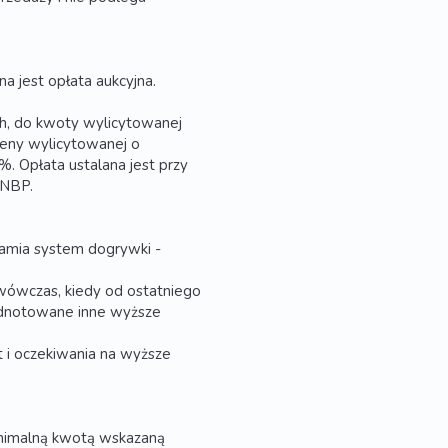
a jest opłata aukcyjna.
ch, do kwoty wylicytowanej
 ceny wylicytowanej o
 Opłata ustalana jest przy
 NBP.
hamia system dogrywki -
wówczas, kiedy od ostatniego
 odnotowane inne wyższe
 i oczekiwania na wyższe
minimalną kwotą wskazaną