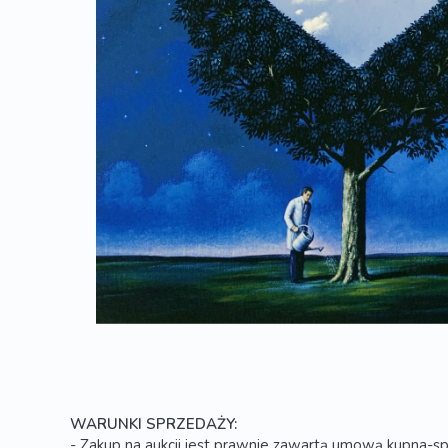
WARUNKI SPRZEDAŻY:
- Zakup na aukcji jest prawnie zawartą umową kupna-sp