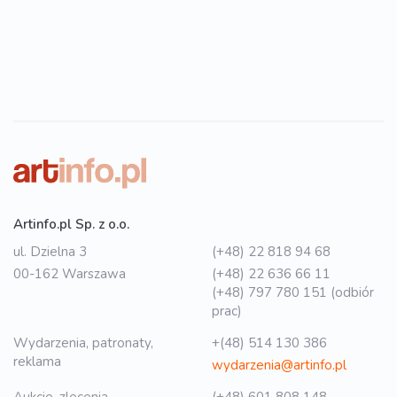
Artinfo.pl Sp. z o.o.
ul. Dzielna 3
(+48) 22 818 94 68
00-162 Warszawa
(+48) 22 636 66 11
(+48) 797 780 151 (odbiór
prac)
Wydarzenia, patronaty,
+(48) 514 130 386
reklama
wydarzenia@artinfo.pl
Aukcje, zlecenia
(+48) 601 808 148