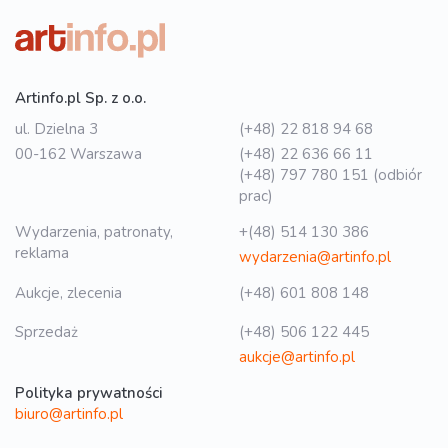
Artinfo.pl Sp. z o.o.
ul. Dzielna 3
(+48) 22 818 94 68
00-162 Warszawa
(+48) 22 636 66 11
(+48) 797 780 151 (odbiór
prac)
Wydarzenia, patronaty,
+(48) 514 130 386
reklama
wydarzenia@artinfo.pl
Aukcje, zlecenia
(+48) 601 808 148
Sprzedaż
(+48) 506 122 445
aukcje@artinfo.pl
Polityka prywatności
biuro@artinfo.pl