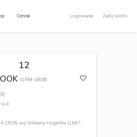
op
Cennik
Logowanie
Załóż konto
12
COOK
(1744-1818)
0)
 p.d.
4-1818) wg Williama Hogartha (1667-