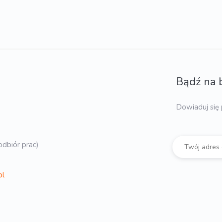
Bądź na 
Dowiaduj się 
dbiór prac)
pl