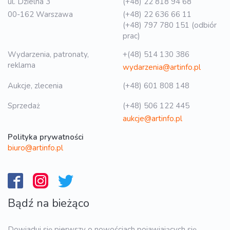
ul. Dzielna 3
(+48) 22 818 94 68
00-162 Warszawa
(+48) 22 636 66 11
(+48) 797 780 151 (odbiór
prac)
Wydarzenia, patronaty,
+(48) 514 130 386
reklama
wydarzenia@artinfo.pl
Aukcje, zlecenia
(+48) 601 808 148
Sprzedaż
(+48) 506 122 445
aukcje@artinfo.pl
Polityka prywatności
biuro@artinfo.pl
Bądź na bieżąco
Dowiaduj się pierwszy o nowościach pojawiających się