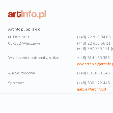
Artinfo.pl Sp. z o.o.
ul. Dzielna 3
(+48) 22 818 94 68
00-162 Warszawa
(+48) 22 636 66 11
(+48) 797 780 151 (o
Wydarzenia, patronaty, reklama
+(48) 514 130 386
wydarzenia@artinfo.
Aukcje, zlecenia
(+48) 601 808 148
Sprzedaż
(+48) 506 122 445
aukcje@artinfo.pl
Polityka prywatności
biuro@artinfo.pl