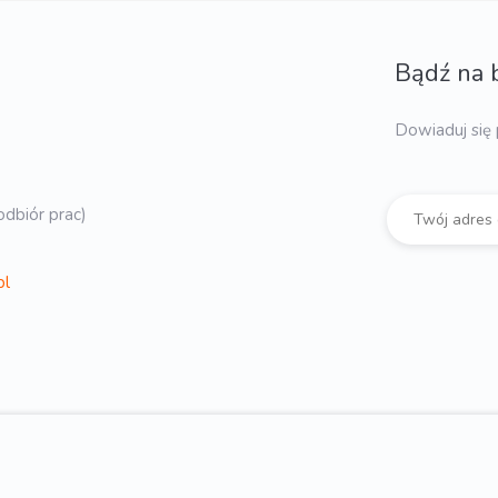
Bądź na 
Dowiaduj się 
dbiór prac)
pl