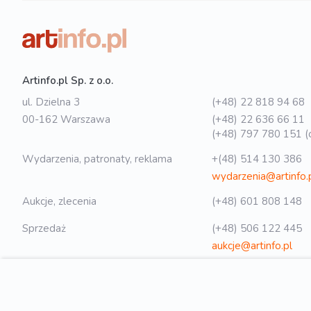
Artinfo.pl Sp. z o.o.
ul. Dzielna 3
(+48) 22 818 94 68
00-162 Warszawa
(+48) 22 636 66 11
(+48) 797 780 151 (o
Wydarzenia, patronaty, reklama
+(48) 514 130 386
wydarzenia@artinfo.
Aukcje, zlecenia
(+48) 601 808 148
Sprzedaż
(+48) 506 122 445
aukcje@artinfo.pl
Polityka prywatności
biuro@artinfo.pl