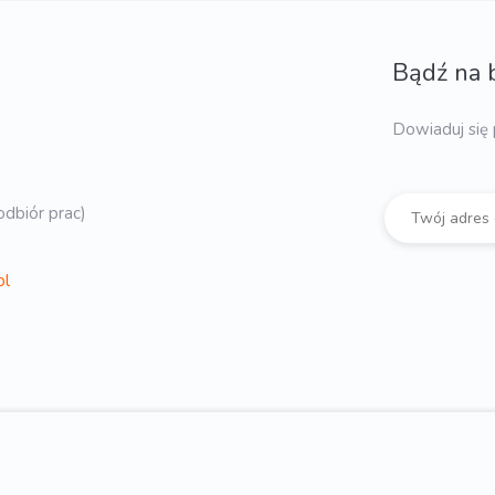
Bądź na 
Dowiaduj się 
dbiór prac)
pl