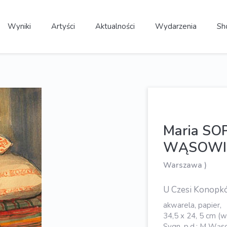
Wyniki
Artyści
Aktualności
Wydarzenia
Sh
Maria SO
WĄSOWI
Warszawa )
U Czesi Konopk
akwarela, papier,
34,5 x 24, 5 cm (w
Sygn. p.d.: M Wąso