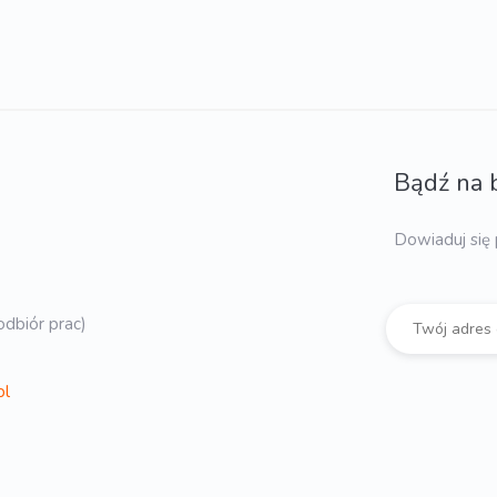
Bądź na 
Dowiaduj się 
dbiór prac)
pl