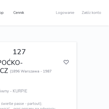
op
Cennik
Logowanie
Załóż konto
127
POĆKO-
CZ
(1896 Warszawa - 1987
ówny - KURPIE
 świetle passe - partout);
wicz/ ... oraz opisany na odwrociu