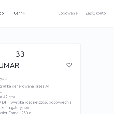
op
Cennik
Logowanie
Załóż konto
33
KUMAR
yals
rafika generowana przez AI
u:
 × 42 cm)
0 DPI (wysoka rozdzielczość odpowiednia
kości galeryjnej)
pier Fomei, 230 g