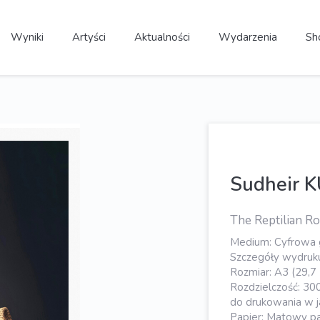
Wyniki
Artyści
Aktualności
Wydarzenia
Sh
Sudheir 
The Reptilian Ro
Medium: Cyfrowa g
Szczegóły wydruk
Rozmiar: A3 (29,7
Rozdzielczość: 30
do drukowania w ja
Papier: Matowy pa