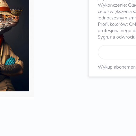
Wykończenie: Gła
celu zwiększenia s
jednoczesnym zmni
Profil kolorów: C
profesjonalnego d
Sygn. na odwrociu
Wykup abonament, 