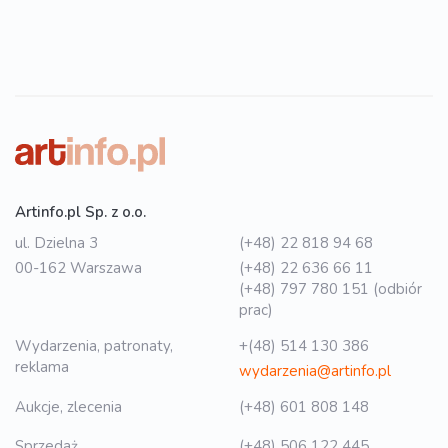
Artinfo.pl Sp. z o.o.
ul. Dzielna 3
(+48) 22 818 94 68
00-162 Warszawa
(+48) 22 636 66 11
(+48) 797 780 151 (odbiór
prac)
Wydarzenia, patronaty,
+(48) 514 130 386
reklama
wydarzenia@artinfo.pl
Aukcje, zlecenia
(+48) 601 808 148
Sprzedaż
(+48) 506 122 445