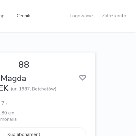
op
Cennik
Logowanie
Załóż konto
88
 Magda
EK
(ur. 1987, Bełchatów)
7 r.
x 80 cm
Amonaria'
Kup abonament