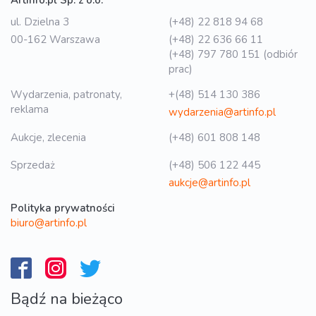
Artinfo.pl Sp. z o.o.
ul. Dzielna 3
(+48) 22 818 94 68
00-162 Warszawa
(+48) 22 636 66 11
(+48) 797 780 151 (odbiór
prac)
Wydarzenia, patronaty,
+(48) 514 130 386
reklama
wydarzenia@artinfo.pl
Aukcje, zlecenia
(+48) 601 808 148
Sprzedaż
(+48) 506 122 445
aukcje@artinfo.pl
Polityka prywatności
biuro@artinfo.pl
Bądź na bieżąco