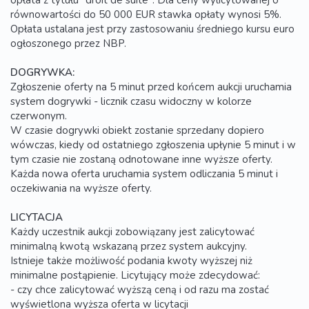
opłata z tytułu "droit de suite". Dla ceny wylicytowanej o
równowartości do 50 000 EUR stawka opłaty wynosi 5%.
Opłata ustalana jest przy zastosowaniu średniego kursu euro
ogłoszonego przez NBP.
DOGRYWKA:
Zgłoszenie oferty na 5 minut przed końcem aukcji uruchamia
system dogrywki - licznik czasu widoczny w kolorze
czerwonym.
W czasie dogrywki obiekt zostanie sprzedany dopiero
wówczas, kiedy od ostatniego zgłoszenia upłynie 5 minut i w
tym czasie nie zostaną odnotowane inne wyższe oferty.
Każda nowa oferta uruchamia system odliczania 5 minut i
oczekiwania na wyższe oferty.
LICYTACJA
Każdy uczestnik aukcji zobowiązany jest zalicytować
minimalną kwotą wskazaną przez system aukcyjny.
Istnieje także możliwość podania kwoty wyższej niż
minimalne postąpienie. Licytujący może zdecydować:
- czy chce zalicytować wyższą ceną i od razu ma zostać
wyświetlona wyższa oferta w licytacji