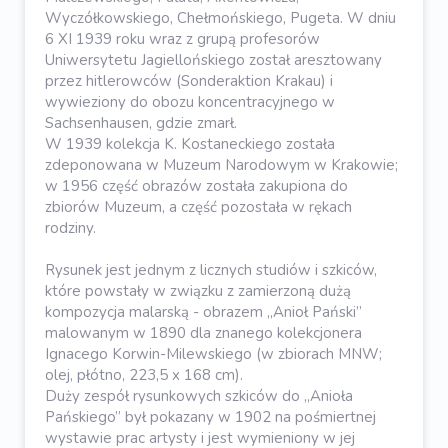
Wyczółkowskiego, Chełmońskiego, Pugeta. W dniu
6 XI 1939 roku wraz z grupą profesorów
Uniwersytetu Jagiellońskiego został aresztowany
przez hitlerowców (Sonderaktion Krakau) i
wywieziony do obozu koncentracyjnego w
Sachsenhausen, gdzie zmarł.
W 1939 kolekcja K. Kostaneckiego została
zdeponowana w Muzeum Narodowym w Krakowie;
w 1956 część obrazów została zakupiona do
zbiorów Muzeum, a część pozostała w rękach
rodziny.
Rysunek jest jednym z licznych studiów i szkiców,
które powstały w związku z zamierzoną dużą
kompozycja malarską - obrazem „Anioł Pański”
malowanym w 1890 dla znanego kolekcjonera
Ignacego Korwin-Milewskiego (w zbiorach MNW;
olej, płótno, 223,5 x 168 cm).
Duży zespół rysunkowych szkiców do „Anioła
Pańskiego” był pokazany w 1902 na pośmiertnej
wystawie prac artysty i jest wymieniony w jej