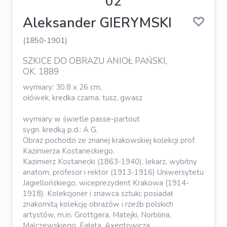
02
Aleksander GIERYMSKI
(1850-1901)
SZKICE DO OBRAZU ANIOŁ PAŃSKI,
OK. 1889
wymiary: 30.8 x 26 cm,
ołówek, kredka czarna, tusz, gwasz
wymiary w świetle passe-partout
sygn. kredką p.d.: A G.
Obraz pochodzi ze znanej krakowskiej kolekcji prof.
Kazimierza Kostaneckiego.
Kazimierz Kostanecki (1863-1940), lekarz, wybitny
anatom, profesor i rektor (1913-1916) Uniwersytetu
Jagiellońskiego, wiceprezydent Krakowa (1914-
1918). Kolekcjoner i znawca sztuki; posiadał
znakomitą kolekcję obrazów i rzeźb polskich
artystów, m.in. Grottgera, Matejki, Norblina,
Malczewskiego, Fałata, Axentowicza,