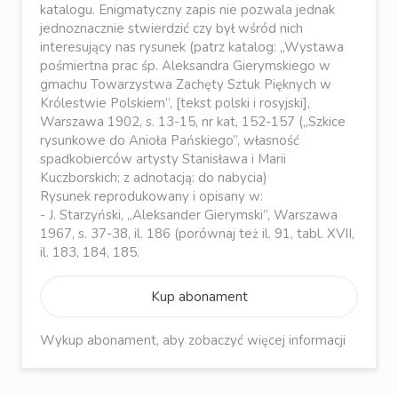
katalogu. Enigmatyczny zapis nie pozwala jednak
jednoznacznie stwierdzić czy był wśród nich
interesujący nas rysunek (patrz katalog: „Wystawa
pośmiertna prac śp. Aleksandra Gierymskiego w
gmachu Towarzystwa Zachęty Sztuk Pięknych w
Królestwie Polskiem”, [tekst polski i rosyjski],
Warszawa 1902, s. 13-15, nr kat, 152-157 („Szkice
rysunkowe do Anioła Pańskiego”, własność
spadkobierców artysty Stanisława i Marii
Kuczborskich; z adnotacją: do nabycia)
Rysunek reprodukowany i opisany w:
- J. Starzyński, „Aleksander Gierymski”, Warszawa
1967, s. 37-38, il. 186 (porównaj też il. 91, tabl. XVII,
il. 183, 184, 185.
Kup abonament
Wykup abonament, aby zobaczyć więcej informacji