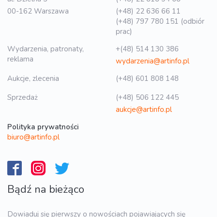
00-162 Warszawa
(+48) 22 636 66 11
(+48) 797 780 151 (odbiór
prac)
Wydarzenia, patronaty,
+(48) 514 130 386
reklama
wydarzenia@artinfo.pl
Aukcje, zlecenia
(+48) 601 808 148
Sprzedaż
(+48) 506 122 445
aukcje@artinfo.pl
Polityka prywatności
biuro@artinfo.pl
Bądź na bieżąco
Dowiaduj się pierwszy o nowościach pojawiających się