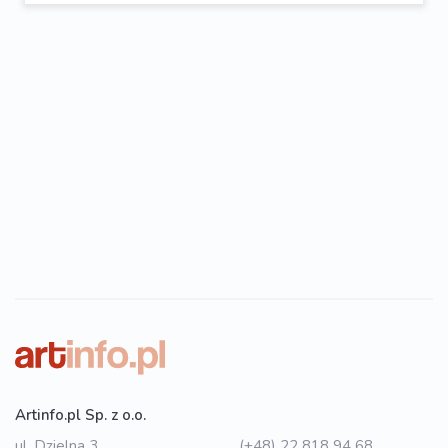
Artinfo.pl Sp. z o.o.
ul. Dzielna 3
(+48) 22 818 94 68