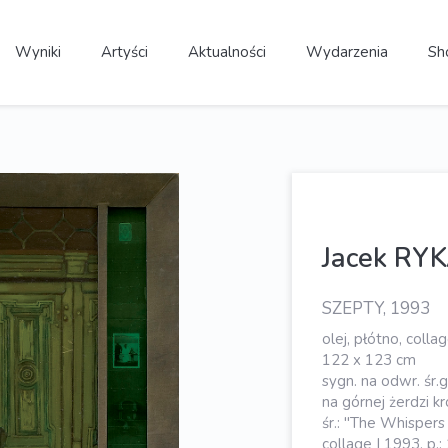
Wyniki
Artyści
Aktualności
Wydarzenia
Sh
Jacek RY
SZEPTY, 1993
olej, płótno, colla
122 x 123 cm
sygn. na odwr. śr.g
na górnej żerdzi kro
śr.: "The Whispers 
collage | 1993, p.