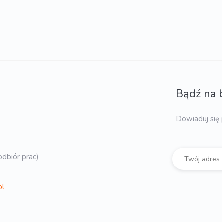
Bądź na 
Dowiaduj się 
dbiór prac)
pl