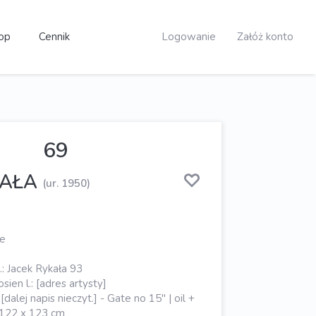
op
Cennik
Logowanie
Załóż konto
69
KAŁA
(ur. 1950)
ge
.: Jacek Rykała 93
sien l.: [adres artysty]
[dalej napis nieczyt.] - Gate no 15" | oil +
: 122 x 123 cm