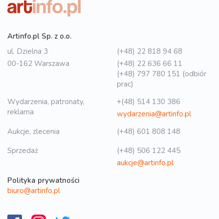
Artinfo.pl Sp. z o.o.
ul. Dzielna 3
(+48) 22 818 94 68
00-162 Warszawa
(+48) 22 636 66 11
(+48) 797 780 151 (odbiór
prac)
Wydarzenia, patronaty,
+(48) 514 130 386
reklama
wydarzenia@artinfo.pl
Aukcje, zlecenia
(+48) 601 808 148
Sprzedaż
(+48) 506 122 445
aukcje@artinfo.pl
Polityka prywatności
biuro@artinfo.pl