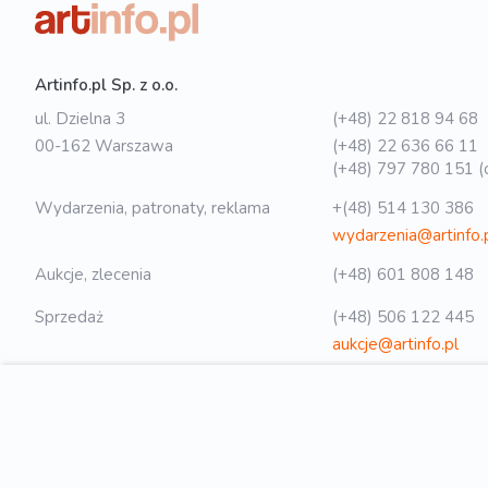
Artinfo.pl Sp. z o.o.
ul. Dzielna 3
(+48) 22 818 94 68
00-162 Warszawa
(+48) 22 636 66 11
(+48) 797 780 151 (o
Wydarzenia, patronaty, reklama
+(48) 514 130 386
wydarzenia@artinfo.
Aukcje, zlecenia
(+48) 601 808 148
Sprzedaż
(+48) 506 122 445
aukcje@artinfo.pl
Polityka prywatności
biuro@artinfo.pl