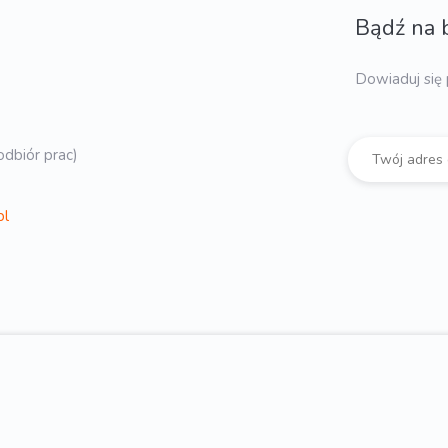
Bądź na 
Dowiaduj się 
dbiór prac)
pl