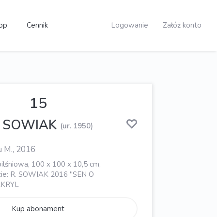
op
Cennik
Logowanie
Załóż konto
15
w SOWIAK
(ur. 1950)
u M., 2016
a pilśniowa, 100 x 100 x 10,5 cm,
cie: R. SOWIAK 2016 "SEN O
AKRYL
Kup abonament