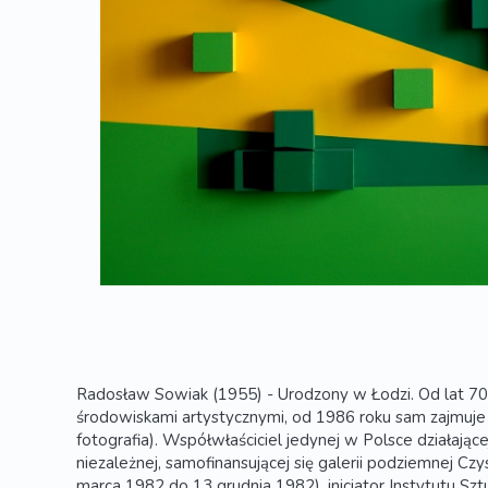
Radosław Sowiak (1955) - Urodzony w Łodzi. Od lat 70-
środowiskami artystycznymi, od 1986 roku sam zajmuje 
fotografia). Współwłaściciel jedynej w Polsce działają
niezależnej, samofinansującej się galerii podziemnej 
marca 1982 do 13 grudnia 1982), inicjator Instytutu Sz