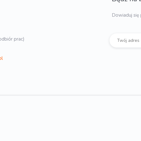
Dowiaduj się 
dbiór prac)
pl