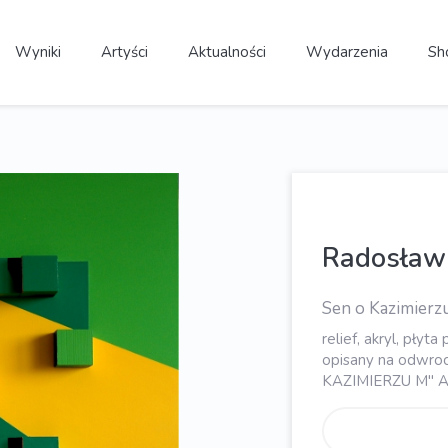
Wyniki
Artyści
Aktualności
Wydarzenia
Sh
Radosła
Sen o Kazimierz
relief, akryl, płyt
opisany na odwro
KAZIMIERZU M" 