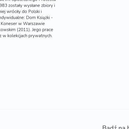
83 zostały wysłane zbiory i
j wróciły do Polski i
ndywidualne: Dom Książki -
ry Koneser w Warszawie
owskim (2011). Jego prace
az w kolekcjach prywatnych.
Bądź na 