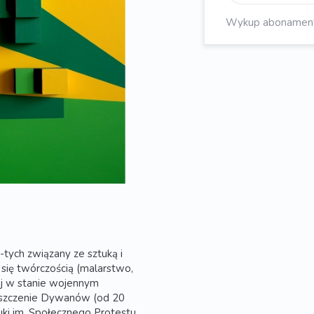
Wykup abonament, 
tych związany ze sztuką i
się twórczością (malarstwo,
cej w stanie wojennym
Czyszczenie Dywanów (od 20
tuki im. Społecznego Protestu