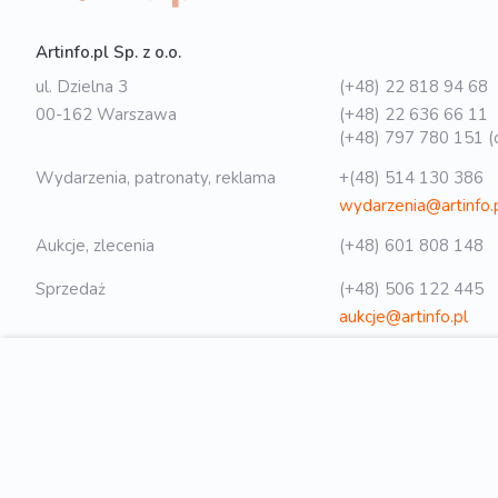
Artinfo.pl Sp. z o.o.
ul. Dzielna 3
(+48) 22 818 94 68
00-162 Warszawa
(+48) 22 636 66 11
(+48) 797 780 151 (o
Wydarzenia, patronaty, reklama
+(48) 514 130 386
wydarzenia@artinfo.
Aukcje, zlecenia
(+48) 601 808 148
Sprzedaż
(+48) 506 122 445
aukcje@artinfo.pl
Polityka prywatności
biuro@artinfo.pl