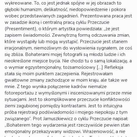
wykreowane. To, co jest jednak spójne w jej obrazach to
głęboki humanizm, delikatność, niedopowiedzenie i pokora
wobec przedstawianych zagadnień. Prezentowana praca jest
w zasadzie ikoną i centralną pracą cyklu Przeczucie
(Presentiment), o którym artystka powiedziała: „że jest
zapisem świadomości. Zewnętrzną formą odczuwania zmian,
które wystąpiły lub mogą wystąpić. Przeczucie jest stanem
irracjonalnym, niemożliwym do wysłowienia sygnałem, że coś
się zbliża. Bohaterami mojej fotografii są młodzi ludzie i ich
nieokreślone miejsce bycia. Nie chodzi tu o samą lokalizację, a
o wymiar egzystencjonalny, tożsamościowy […] Refleksja
stała się moim punktem zaczepienia. Rejestrowałam
gwałtowne zmiany zachodzące w moim kraju, ale także we
mnie. Z tego wynika połączenie kadrów niemalże
fotoreportażu z wymyślonymi i inscenizowanymi przeze mnie
sytuacjami. Jest to skomplikowane przeczucie konfliktowości
ziemi zagubionej pomiędzy kontrastami. Jest to intuicyjna
próba rejestracji podświadomości i mojego niepokoju z tym
związanego”. Prot Jarnuszkiewicz o cyklu Przeczucie napisał:
„Bohaterem tego wydarzenia jest rzeczywiście pewien stan
emocjonalny przekazywany widzowi. Wrażeniowość, a nie