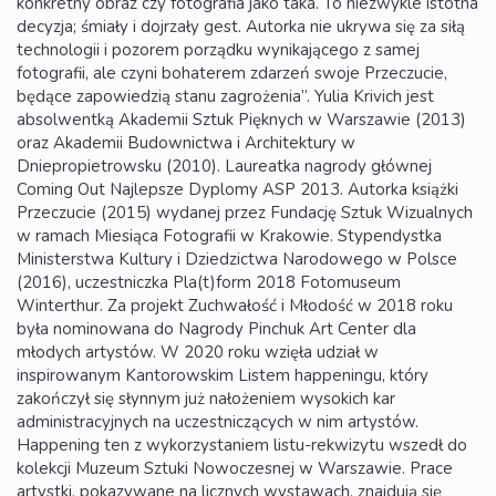
konkretny obraz czy fotografia jako taka. To niezwykle istotna
decyzja; śmiały i dojrzały gest. Autorka nie ukrywa się za siłą
technologii i pozorem porządku wynikającego z samej
fotografii, ale czyni bohaterem zdarzeń swoje Przeczucie,
będące zapowiedzią stanu zagrożenia”. Yulia Krivich jest
absolwentką Akademii Sztuk Pięknych w Warszawie (2013)
oraz Akademii Budownictwa i Architektury w
Dniepropietrowsku (2010). Laureatka nagrody głównej
Coming Out Najlepsze Dyplomy ASP 2013. Autorka książki
Przeczucie (2015) wydanej przez Fundację Sztuk Wizualnych
w ramach Miesiąca Fotografii w Krakowie. Stypendystka
Ministerstwa Kultury i Dziedzictwa Narodowego w Polsce
(2016), uczestniczka Pla(t)form 2018 Fotomuseum
Winterthur. Za projekt Zuchwałość i Młodość w 2018 roku
była nominowana do Nagrody Pinchuk Art Center dla
młodych artystów. W 2020 roku wzięła udział w
inspirowanym Kantorowskim Listem happeningu, który
zakończył się słynnym już nałożeniem wysokich kar
administracyjnych na uczestniczących w nim artystów.
Happening ten z wykorzystaniem listu-rekwizytu wszedł do
kolekcji Muzeum Sztuki Nowoczesnej w Warszawie. Prace
artystki, pokazywane na licznych wystawach, znajdują się