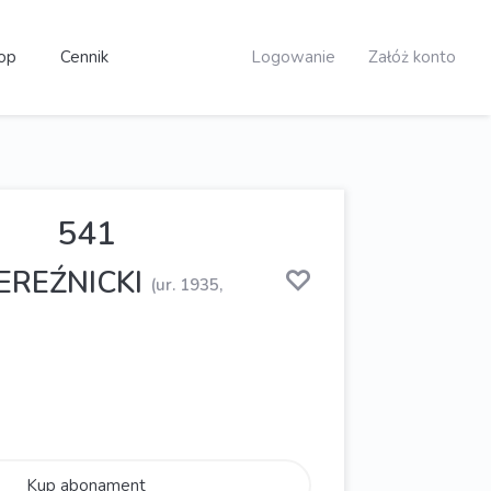
op
Cennik
Logowanie
Załóż konto
541
BEREŹNICKI
(ur. 1935,
Kup abonament