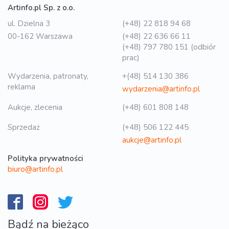
Artinfo.pl Sp. z o.o.
ul. Dzielna 3
(+48) 22 818 94 68
00-162 Warszawa
(+48) 22 636 66 11
(+48) 797 780 151 (odbiór
prac)
Wydarzenia, patronaty,
+(48) 514 130 386
reklama
wydarzenia@artinfo.pl
Aukcje, zlecenia
(+48) 601 808 148
Sprzedaż
(+48) 506 122 445
aukcje@artinfo.pl
Polityka prywatności
biuro@artinfo.pl
Bądź na bieżąco