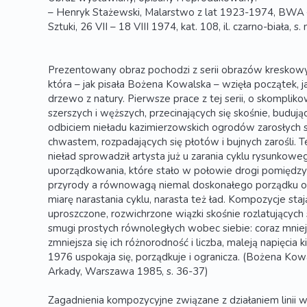
– Henryk Stażewski, Malarstwo z lat 1923-1974, BWA
Sztuki, 26 VII – 18 VIII 1974, kat. 108, il. czarno-biała, s. 
Prezentowany obraz pochodzi z serii obrazów kreskowy
która – jak pisała Bożena Kowalska – wzięła początek, 
drzewo z natury. Pierwsze prace z tej serii, o skomplik
szerszych i węższych, przecinających się skośnie, budując
odbiciem nieładu kazimierzowskich ogrodów zarosłych 
chwastem, rozpadających się płotów i bujnych zarośli. 
nieład sprowadził artysta już u zarania cyklu rysunko
uporządkowania, które stało w połowie drogi pomię
przyrody a równowagą niemal doskonałego porządku 
miarę narastania cyklu, narasta też ład. Kompozycje stają
uproszczone, rozwichrzone wiązki skośnie rozlatujących 
smugi prostych równoległych wobec siebie: coraz mniej 
zmniejsza się ich różnorodność i liczba, maleją napięci
1976 uspokaja się, porządkuje i ogranicza. (Bożena Kow
Arkady, Warszawa 1985, s. 36-37)
Zagadnienia kompozycyjne związane z działaniem linii w