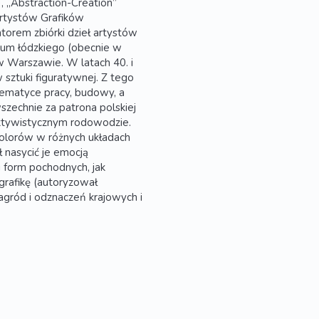
, „Abstraction-Création”
Artystów Grafików
rem zbiórki dzieł artystów
um łódzkiego (obecnie w
 w Warszawie. W latach 40. i
sztuki figuratywnej. Z tego
ematyce pracy, budowy, a
zechnie za patrona polskiej
uktywistycznym rodowodzie.
, kolorów w różnych układach
 nasycić je emocją
i form pochodnych, jak
 grafikę (autoryzował
nagród i odznaczeń krajowych i