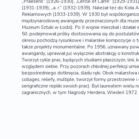
„Praesens” (1926-1930), „Cercle et Carré” (1929-1931)
(1931-1939), „a. r.” (1932-1939). Należał też do Koła 
Reklamowych (1933-1939). W 1930 był współorganizato
międzynarodowej awangardy przeznaczonych dla muze
Muzeum Sztuki w Łodzi). Po II wojnie mieszkał i działał
50. podejmował próby dostosowania się do postulatów 
okresu pochodzą rysunkowe i malarskie kompozycje o t
także projekty monumentalne. Po 1956, uznawany pows
awangardy, uprawiał już wyłącznie abstrakcję o konstr
Tworzył cykle prac, będących studiami płaszczyzn, linii
względem siebie. Przy pozorach chłodnej perfekcji umiał
bezpośredniego dotknięcia, śladu ręki. Obok malarstwa 
collages, reliefy, multiple, tworzył formy przestrzenne i
serigraficzne repliki swoich prac). Był laureatem wielu 
zagranicznych, w tym Nagrody Herdera, Wiedeń 1972.