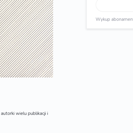
Wykup abonament, 
utorki wielu publikacji i