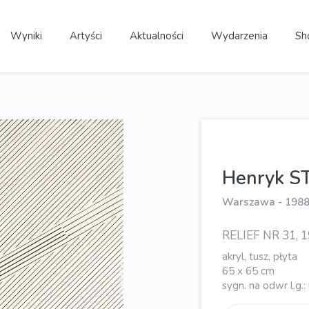
Wyniki
Artyści
Aktualności
Wydarzenia
Sh
Henryk S
Warszawa - 198
RELIEF NR 31, 
akryl, tusz, płyta
65 x 65 cm
sygn. na odwr l.g.: