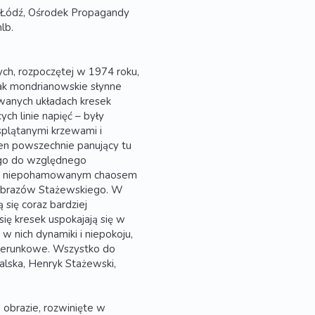
 Łódź, Ośrodek Propagandy
nlb.
ch, rozpoczętej w 1974 roku,
jak mondrianowskie słynne
owanych układach kresek
ych linie napięć – były
splątanymi krzewami i
Ten powszechnie panujący tu
wego do względnego
dzy niepohamowanym chaosem
obrazów Stażewskiego. W
 się coraz bardziej
się kresek uspokajają się w
w nich dynamiki i niepokoju,
a kierunkowe. Wszystko do
alska, Henryk Stażewski,
 obrazie, rozwinięte w