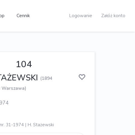
op
Cennik
Logowanie
Załóż konto
104
TAŻEWSKI
(1894
8 Warszawa)
1974
 nr. 31-1974 | H. Stażewski