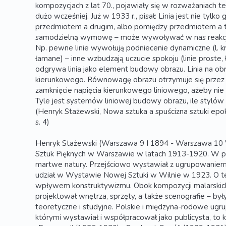
kompozycjach z lat 70., pojawiały się w rozważaniach 
dużo wcześniej. Już w 1933 r., pisał: Linia jest nie tylk
przedmiotem a drugim, albo pomiędzy przedmiotem a t
samodzielną wymowę – może wywoływać w nas reakcję f
Np. pewne linie wywołują podniecenie dynamiczne (l. kr
łamane) – inne wzbudzają uczucie spokoju (linie proste, 
odgrywa linia jako element budowy obrazu. Linia na obr
kierunkowego. Równowagę obrazu otrzymuje się przez 
zamknięcie napięcia kierunkowego liniowego, ażeby nie
Tyle jest systemów liniowej budowy obrazu, ile stylów 
(Henryk Stażewski, Nowa sztuka a spuścizna sztuki epok 
s. 4)
Henryk Stażewski (Warszawa 9 I 1894 - Warszawa 10 
Sztuk Pięknych w Warszawie w latach 1913-1920. W p
martwe natury. Przejściowo wystawiał z ugrupowaniem 
udział w Wystawie Nowej Sztuki w Wilnie w 1923. O t
wpływem konstruktywizmu. Obok kompozycji malarskich t
projektował wnętrza, sprzęty, a także scenografie – był
teoretyczne i studyjne. Polskie i międzyna-rodowe ugr
którymi wystawiał i współpracował jako publicysta, to 