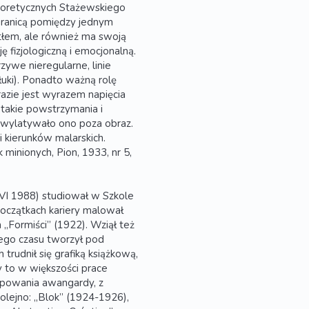
teoretycznych Stażewskiego
o granicą pomiędzy jednym
łem, ale również ma swoją
izjologiczną i emocjonalną.
zywe nieregularne, linie
łuki). Ponadto ważną rolę
azie jest wyrazem napięcia
takie powstrzymania i
 wylatywało ono poza obraz.
i kierunków malarskich.
minionych, Pion, 1933, nr 5,
VI 1988) studiował w Szkole
oczątkach kariery malował
„Formiści” (1922). Wziął też
ego czasu tworzył pod
rudnił się grafiką książkową,
y to w większości prace
upowania awangardy, z
kolejno: „Blok” (1924-1926),