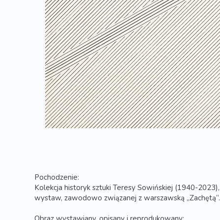
Pochodzenie:
Kolekcja historyk sztuki Teresy Sowińskiej (1940-2023), a
wystaw, zawodowo związanej z warszawską „Zachętą“.
Obraz wystawiany, opisany i reprodukowany: