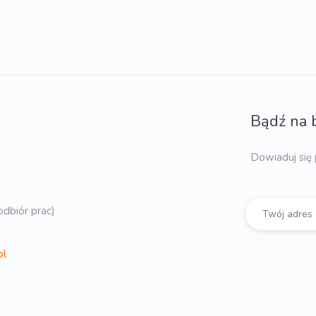
Bądź na 
Dowiaduj się 
dbiór prac)
pl