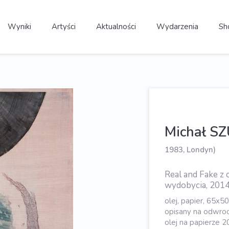
Wyniki
Artyści
Aktualności
Wydarzenia
Sh
Michał S
1983, Londyn)
Real and Fake z
wydobycia, 201
olej, papier, 65x5
opisany na odwroci
olej na papierze 