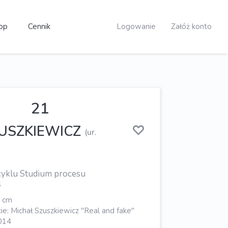
op
Cennik
Logowanie
Załóż konto
21
ZUSZKIEWICZ
(ur.
 cyklu Studium procesu
4
0 cm
e: Michał Szuszkiewicz "Real and fake"
2014