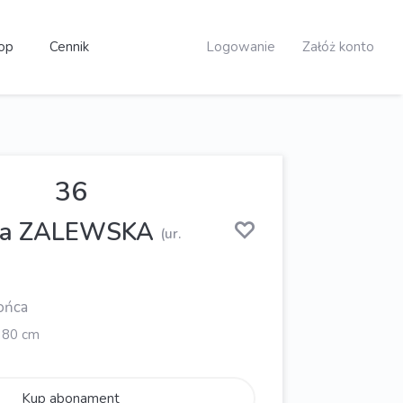
op
Cennik
Logowanie
Załóż konto
36
na ZALEWSKA
(ur.
ońca
x 80 cm
Kup abonament