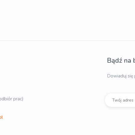
Bądź na 
Dowiaduj się 
dbiór prac)
pl